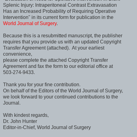
Splenic Injury: Intraperitoneal Contrast Extravasation
Has an Increased Probability of Requiring Operative
Intervention" in its current form for publication in the
World Journal of Surgery
.
Because this is a resubmitted manuscript, the publisher
requires that you provide us with an updated Copyright
Transfer Agreement (attached). At your earliest
convenience,
please complete the attached Copyright Transfer
Agreement and fax the form to our editorial office at
503-274-9433.
Thank you for your fine contribution.
On behalf of the Editors of the World Journal of Surgery,
we look forward to your continued contributions to the
Journal.
With kindest regards,
Dr. John Hunter
Editor-in-Chief, World Journal of Surgery