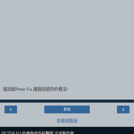
留話給Peter Fu,讓我知道你的看法!
‹
›
首頁
查看網路版
PETER FU:外傷急症外科醫師,文字創作者