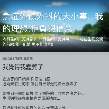
急症外傷外科的大小事...我
的理想,抱負與信念
內科醫師與死神談判,外科醫師與死神戰鬥 ~~ 站在生死交關
的前線,我不能輸,更不能放棄!!
2010年8月5日 星期四
我覺得我蠢斃了
史迪普的口頭禪:你這個白癡...
這兩天發生的事,讓我自己都覺得自己蠢斃了...
剛換到一個新環境,除了醫院的工作要適應之外...
生活週遭許多事情也要重新適應...
附近有什麼吃東西的地方,大賣場之外...