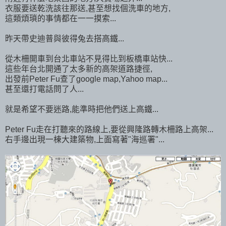
衣服要送乾洗該往那送,甚至想找個洗車的地方,
這類煩瑣的事情都在一一摸索...
昨天帶史迪普與彼得兔去搭高鐵...
從木柵開車到台北車站不見得比到板橋車站快...
這些年台北開通了太多新的高架道路捷徑,
出發前Peter Fu查了google map,Yahoo map...
甚至還打電話問了人...
就是希望不要迷路,能準時把他們送上高鐵...
Peter Fu走在打聽來的路線上,要從興隆路轉木柵路上高架...
右手邊出現一棟大建築物,上面寫著"海巡署"...