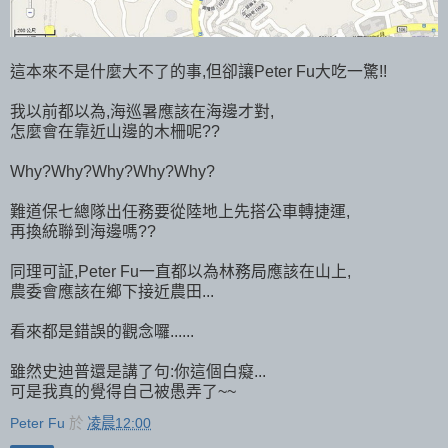
這本來不是什麼大不了的事,但卻讓Peter Fu大吃一驚!!
我以前都以為,海巡暑應該在海邊才對,
怎麼會在靠近山邊的木柵呢??
Why?Why?Why?Why?Why?
難道保七總隊出任務要從陸地上先搭公車轉捷運,
再換統聯到海邊嗎??
同理可証,Peter Fu一直都以為林務局應該在山上,
農委會應該在鄉下接近農田...
看來都是錯誤的觀念囉......
雖然史迪普還是講了句:你這個白癡...
可是我真的覺得自己被愚弄了~~
Peter Fu
於
凌晨12:00