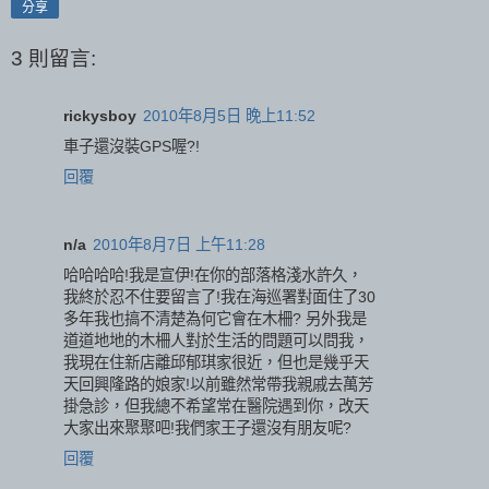
分享
3 則留言:
rickysboy
2010年8月5日 晚上11:52
車子還沒裝GPS喔?!
回覆
n/a
2010年8月7日 上午11:28
哈哈哈哈!我是宣伊!在你的部落格淺水許久，
我終於忍不住要留言了!我在海巡署對面住了30
多年我也搞不清楚為何它會在木柵? 另外我是
道道地地的木柵人對於生活的問題可以問我，
我現在住新店離邱郁琪家很近，但也是幾乎天
天回興隆路的娘家!以前雖然常帶我親戚去萬芳
掛急診，但我總不希望常在醫院遇到你，改天
大家出來聚聚吧!我們家王子還沒有朋友呢?
回覆