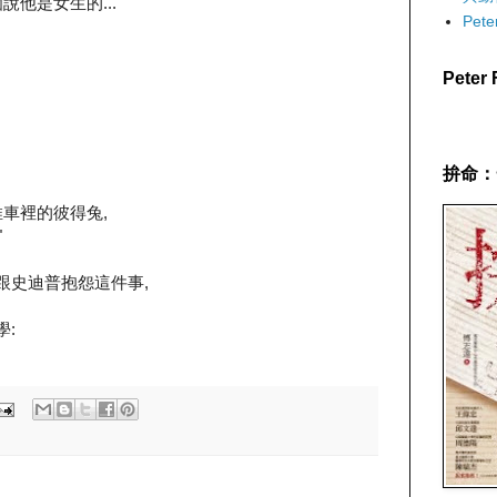
他是女生的...
Pet
Pete
拚命：
車裡的彼得兔,
"
邊跟史迪普抱怨這件事,
學: