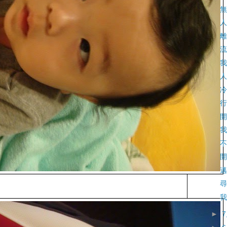
無
人
離
流
我
人
冷
行
開
我
不
開
邁
尋
我
►