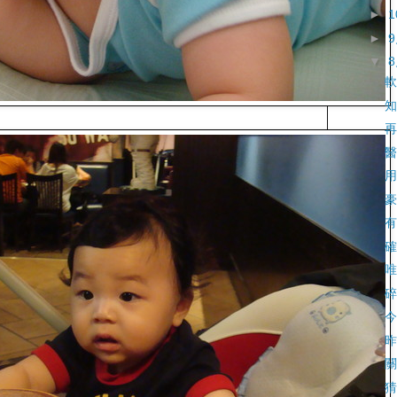
►
►
▼
軟
知
再
醫
用
豪
有
確
唯
碎
今
昨
關
猜