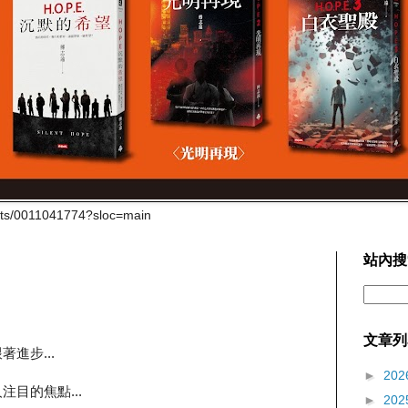
cts/0011041774?sloc=main
站內搜
文章列
進步...
►
202
目的焦點...
►
202