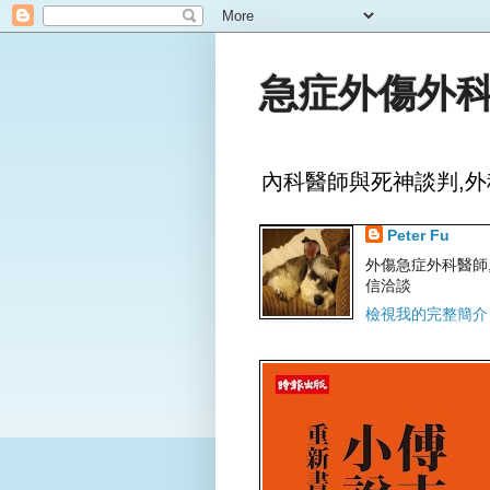
急症外傷外科
內科醫師與死神談判,外
Peter Fu
外傷急症外科醫師,文字
信洽談
檢視我的完整簡介