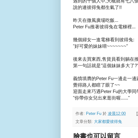
遇到的十個人中,大概就有七八個說
說的連彼得兔都生氣了!!
昨天在微風廣場吃飯...
Peter Fu推著彼得兔在電梯裡...
幾個婦女一進電梯看到彼得兔:
"好可愛的妹妹唷~~~~~~~"
後來去買東西,售貨員看到躺在推
第一句話就是"這個妹妹多大了?
義憤填膺的Peter Fu一邊走一
覺得路人都瞎了眼了~~
迎面走來巧遇Peter Fu的大學同
"你帶你女兒出來逛街喔......"
作者:
Peter Fu
於
凌晨12:00
文章分類:
大家都愛彼得兔
臉書也可以留言