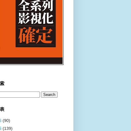
索
表
6
(90)
5
(139)