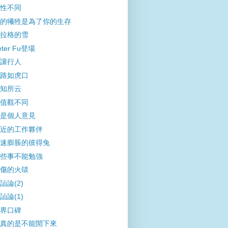
性不同
的犧牲是為了你的生存
拉格的雪
eter Fu登場
讓行人
路如虎口
知所云
值觀不同
是個人意見
近的工作夥伴
速膨脹的彼得兔
些事不能勉強
傷的火燄
訕論(2)
訕論(1)
界口碑
真的是不能閒下來