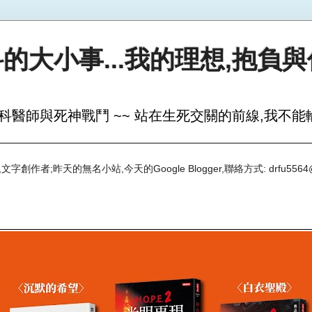
的大小事...我的理想,抱負
科醫師與死神戰鬥 ~~ 站在生死交關的前線,我不能輸
創作者;昨天的無名小站,今天的Google Blogger,聯絡方式: drfu5564