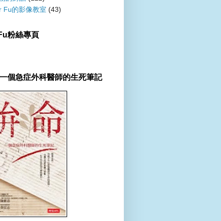
er Fu的影像教室
(43)
r Fu粉絲專頁
一個急症外科醫師的生死筆記