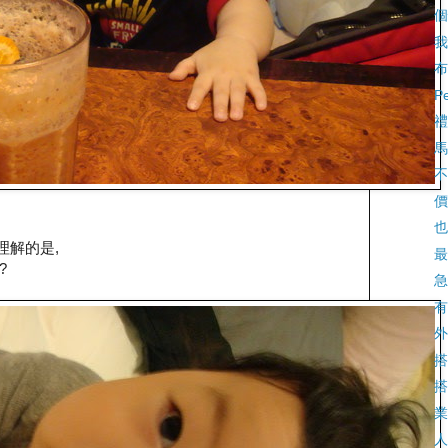
個
我
布
P
禮
馬
不
價
也
不理解的是,
最
?
急
有
外
搭
搭
業
人