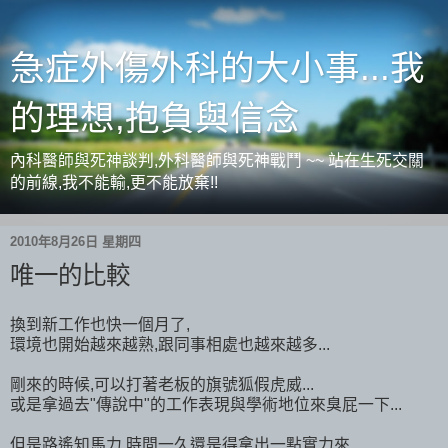
急症外傷外科的大小事...我
的理想,抱負與信念
內科醫師與死神談判,外科醫師與死神戰鬥 ~~ 站在生死交關
的前線,我不能輸,更不能放棄!!
2010年8月26日 星期四
唯一的比較
換到新工作也快一個月了,
環境也開始越來越熟,跟同事相處也越來越多...
剛來的時候,可以打著老板的旗號狐假虎威...
或是拿過去"傳說中"的工作表現與學術地位來臭屁一下...
但是路遙知馬力,時間一久還是得拿出一點實力來...