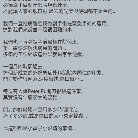
必須真正做點什麼表現點什麼,
才能讓人家心服口服,過去的光榮與傳聞都不是蓋的...
我們一直推廣腹腔鏡微創手術在緊急手術的運用,
這對我們來說並不是很困難的事...
我們也一直強調主治醫師在院值班,
第一線快速解決病患的問題...
多年的工作經驗這也早就是家常便飯...
一個月的時間過去,
這個新成立的外傷急症外科給院內同仁的印象,
開刀動作很俐落,速度很快,傷口很小...
每次有人說Peter Fu開刀很快這件事,
其實沒有什麼很大的感覺...
開刀的好與壞不是用多少時間開完,
流了多少血,或是傷口的大小來定輸贏...
比這些都是小鼻子小眼睛的事情...