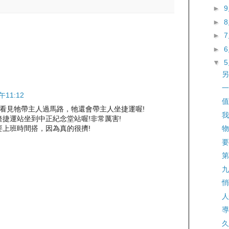
►
►
►
►
▼
另
一
午11:12
值
看見牠帶主人過馬路，牠還會帶主人坐捷運喔!
我
捷運站坐到中正紀念堂站喔!非常厲害!
要上班時間搭，因為真的很擠!
物
要
第
九
悄
人
導
久