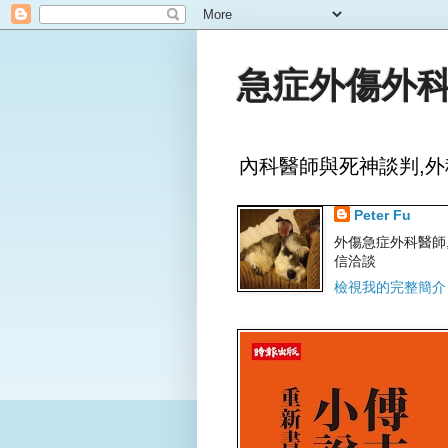
急症外傷外科
內科醫師與死神談判,外
Peter Fu
外傷急症外科醫師,文字
信洽談
檢視我的完整簡介