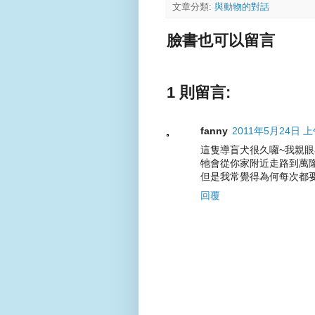
文章分類:
與動物的對話
臉書也可以留言
1 則留言:
fanny
2011年5月24日 上
這隻導盲犬很久囉~我親眼
牠會從你家附近走路到萬隆
但是我常覺得為何每次都
回覆