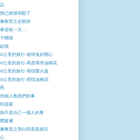
話
情已經很明顯了
像教室之必殺技
希望有一天....
子關係
給我
50公里的旅行-彼得兔好開心
50公里的旅行-再度尋求油桐花
50公里的旅行-尋找螢火蟲
50公里的旅行-尋找油桐花
死
些病人教我們的事
到追殺
病不是自己一個人的事
體髮膚
像教室之黑白郎君真面目
心