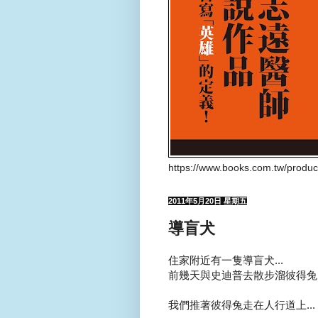
https://www.books.com.tw/produ
2011年5月20日 星期五
導盲犬
住家附近有一隻導盲犬...
前幾天與史迪普去散步溜彼得兔的
我們推著彼得兔走在人行道上...