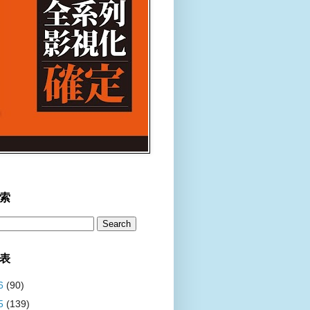
索
表
6
(90)
5
(139)