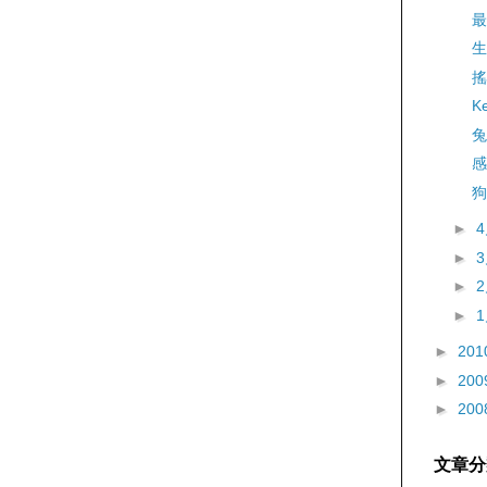
最
生
搖
K
兔
感謝
狗
►
►
►
►
►
201
►
200
►
200
文章分