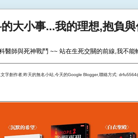
的大小事...我的理想,抱負
科醫師與死神戰鬥 ~~ 站在生死交關的前線,我不能輸
創作者;昨天的無名小站,今天的Google Blogger,聯絡方式: drfu5564