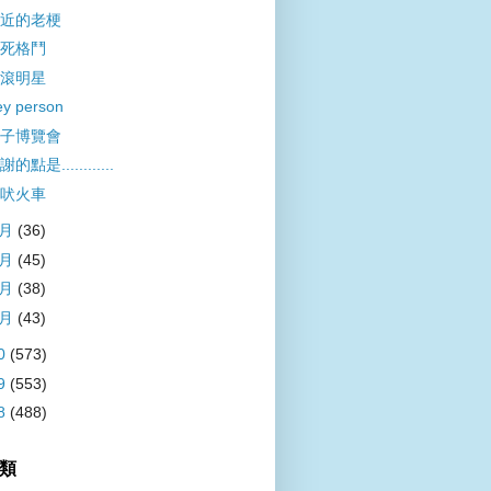
近的老梗
死格鬥
滾明星
ey person
子博覽會
的點是............
吠火車
4月
(36)
3月
(45)
2月
(38)
1月
(43)
0
(573)
9
(553)
8
(488)
類