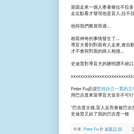
迎面走來一個人牽著條拉不拉多..
走近點看才發現他是盲人,拉不拉多
他與我們擦肩而過...
相當神奇的事情發生了...
導盲犬看到對面有人走來,會自
才不會與對面的路人相撞...
史迪普對導盲犬的聰明讚不絕口..
xxxxxxxxxxxxxxxxxxxxxxxxxx
Peter Fu必須
堅持自己一貫的立
用巴吉度來當導盲犬並非不可行!
"巴吉度太矮,盲人反而會被巴吉度
史迪普又給了我的巴吉度一槍
作者:
Peter Fu
於
凌晨12:00