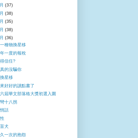
9月
(37)
8月
(38)
7月
(35)
6月
(38)
5月
(36)
一種物換星移
年一度的報稅
得信任?
真的沒騙你
換星移
來好好的讀點書了
六屆華文部落格大獎​初選入圍
彎十八拐
悄話
性
盲犬
久一次的抱怨