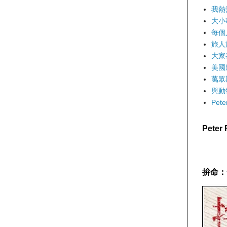
我熱
大小
每個
旅人
大家
美國
萬眾
與動
Pet
Pete
拚命：