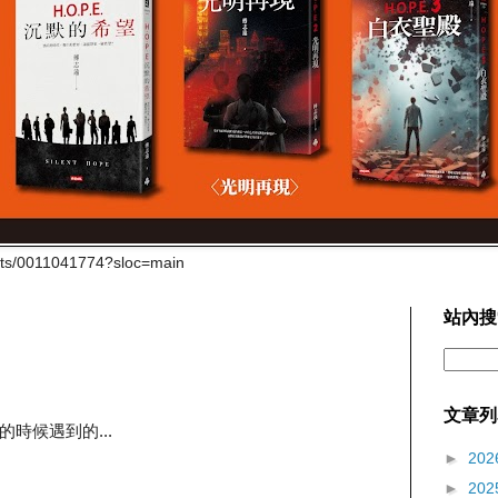
cts/0011041774?sloc=main
站內搜
文章列
時候遇到的...
►
202
►
202