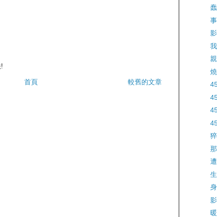
蠢
事
影
我
親
!
燒
首頁
較舊的文章
4
4
4
4
猝
那
遭
生
身
影
暖