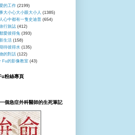
愛的工作
(2199)
事大小心大小眼大小人
(1385)
人心中都有一隻史迪普
(654)
旅行旅誌
(412)
都愛彼得兔
(393)
新生活
(158)
期待彼得水
(135)
物的對話
(122)
er Fu的影像教室
(43)
r Fu粉絲專頁
一個急症外科醫師的生死筆記