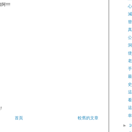
!!!!
心
減
替
真
公
洞
使
老
手
最
史
這
看
這
!
幸
首頁
較舊的文章
►