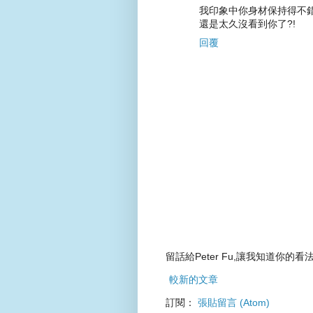
我印象中你身材保持得不錯阿
還是太久沒看到你了?!
回覆
留話給Peter Fu,讓我知道你的看法
較新的文章
訂閱：
張貼留言 (Atom)