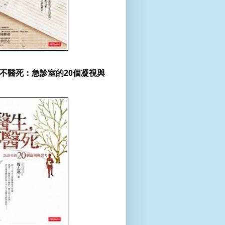
不醫死：急診室的20個凝視與