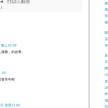
秘
人
童
明
秘
關
這
拚
 晚上10:39
人攘雞」的故事。
新
不
關
:29
U
實發亮年輕
如
語
終
連
6日 凌晨12:50
請