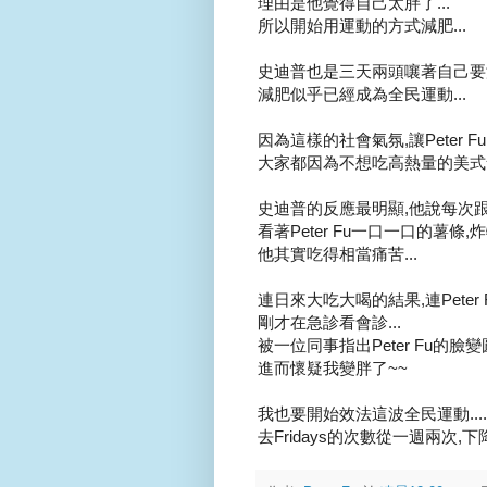
理由是他覺得自己太胖了...
所以開始用運動的方式減肥...
史迪普也是三天兩頭嚷著自己要減
減肥似乎已經成為全民運動...
因為這樣的社會氣氛,讓Peter F
大家都因為不想吃高熱量的美式食
史迪普的反應最明顯,他說每次跟我去
看著Peter Fu一口一口的薯條,炸
他其實吃得相當痛苦...
連日來大吃大喝的結果,連Peter 
剛才在急診看會診...
被一位同事指出Peter Fu的臉變圓
進而懷疑我變胖了~~
我也要開始效法這波全民運動....
去Fridays的次數從一週兩次,