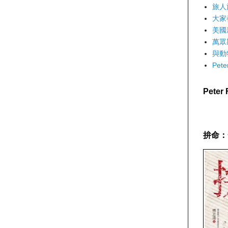
旅人
大家
美國
萬眾
與動
Pet
Pete
拚命：