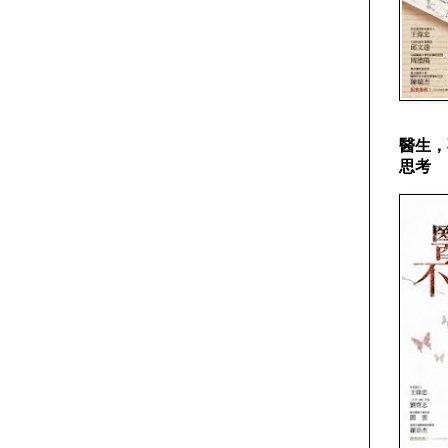
醫生，
思考