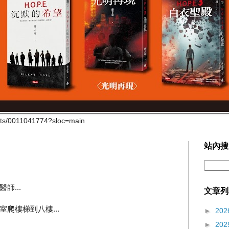
cts/0011041774?sloc=main
站內搜
師...
文章列
爬樓梯到八樓...
►
202
►
202