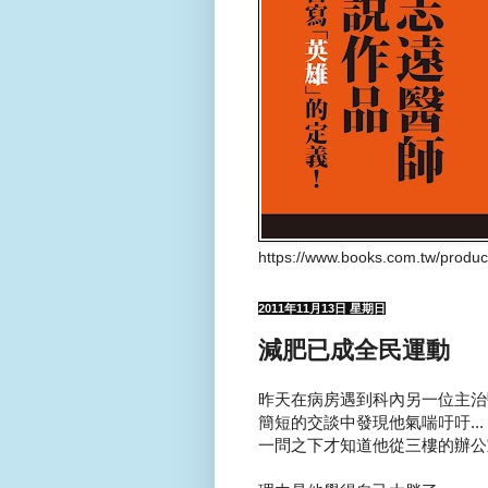
https://www.books.com.tw/produ
2011年11月13日 星期日
減肥已成全民運動
昨天在病房遇到科內另一位主治醫
簡短的交談中發現他氣喘吁吁...
一問之下才知道他從三樓的辦公室