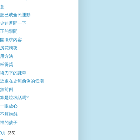
意
肥已成全民運動
史迪普問一下
正的學問
開徵求內容
房花燭夜
用方法
板得獎
術刀下的謙卑
近處在史無前例的低潮
無前例
算是垃圾話嗎?
一眼放心
不算抱怨
福的孩子
10月
(35)