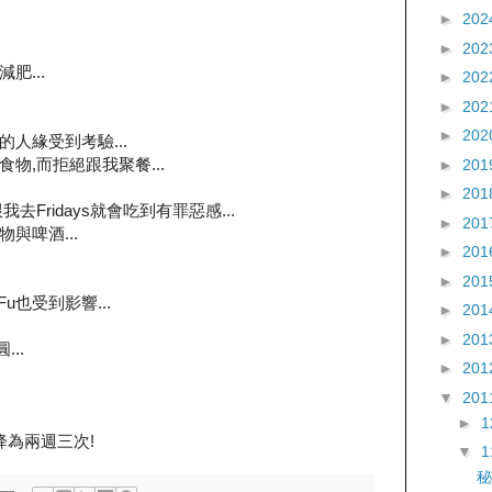
►
202
►
202
肥...
►
202
►
202
►
202
u的人緣受到考驗...
物,而拒絕跟我聚餐...
►
201
►
201
Fridays就會吃到有罪惡感...
►
201
物與啤酒...
►
201
►
201
Fu也受到影響...
►
201
►
201
...
►
201
▼
201
►
下降為兩週三次!
▼
秘