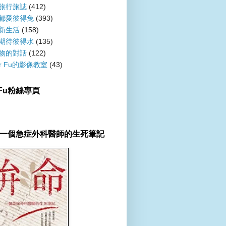
旅行旅誌
(412)
都愛彼得兔
(393)
新生活
(158)
期待彼得水
(135)
物的對話
(122)
er Fu的影像教室
(43)
r Fu粉絲專頁
一個急症外科醫師的生死筆記