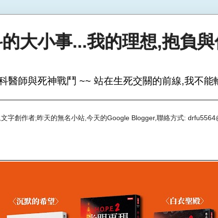
的大小事...我的理想,抱負
科醫師與死神戰鬥 ~~ 站在生死交關的前線,我不能輸
創作者;昨天的無名小站,今天的Google Blogger,聯絡方式: drfu5564