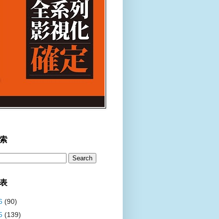
索
表
6
(90)
5
(139)