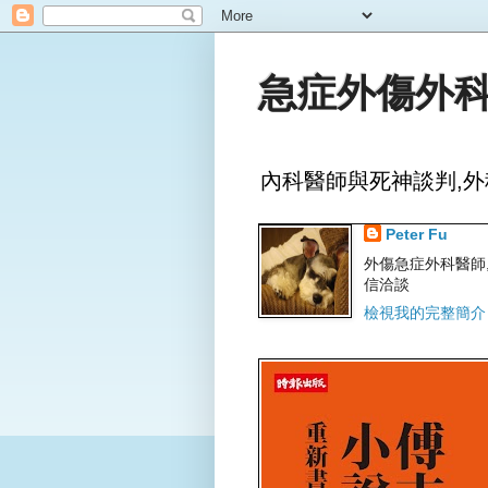
急症外傷外科
內科醫師與死神談判,外
Peter Fu
外傷急症外科醫師,文字
信洽談
檢視我的完整簡介