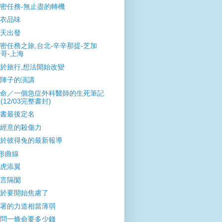
密任務-無止盡的轉機
衣品味
天出發
密任務之旅,台北-辛辛那提-芝加
哥-上海
於旅行,想法開始改變
陣子的演講
命／一個急症外科醫師的生死筆記
(12/03完整書封)
書最後定名
經意的殺傷力
於彼得兔的最新報導
形曲線
虎添翼
言隔閡
於要開始焦慮了
署的力道相當薄弱
問一條命要多少錢