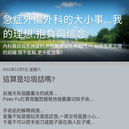
急症外傷外科的大小事...我
的理想,抱負與信念
內科醫師與死神談判,外科醫師與死神戰鬥 ~~ 站在生死交關
的前線,我不能輸,更不能放棄!!
2011年11月5日 星期六
這算是垃圾話嗎?
前幾天有個膽囊炎的病患...
Peter Fu打算用腹腔鏡幫他做膽囊切除手術...
手術前的解釋病情...
家屬不知是開玩笑還是認真,一再交待我要小心...
千萬不可以把手術刀或鉗子留在病人肚子裡...