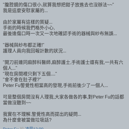
"腹腔鏡的傷口很小,就算我想把鉗子放進去也沒辦法~~"
我是這麼安慰家屬的...
由於家屬有這樣的質疑...
手術的時候我們格外小心,
最後逢傷口時一次又一次地確認手術的器械與紗布無誤...
"器械與紗布都正確!"
護理人員向我回報計數的狀況...
"開刀前連同麻醉科醫師,麻醉護士,手術護士還有我,一共有六
個人..."
"現在房間裡只剩下五個...."
"會不會在肚子裡?"
Peter Fu警覺性相當高的發現,手術前後少了一個人...
可是整個房間沒有人理我,大家各做各的事,對Peter Fu的話都
當做沒聽到~~
我實在不理解,警覺性高而提出的疑問...
為什麼會被當做垃圾話?
Peter Fu
於
凌晨12:00