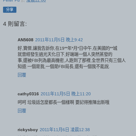
分享
4 則留言:
AN5608
2011年11月5日 晚上9:42
好,寶傑,讓我告訴你,在19**年*月*日中午,在美國的**城
就曾經發生過光天化日下,好端端一個人突然蒸發的
事,還被FBI列為最高機密,人跑到了那裡,全世界只有三個人
知道:一個是我,一個是FBI局長,還有一個我不能說.
回覆
cathy0316
2011年11月5日 晚上11:20
呵呵 垃圾話怎麼都長一個樣啊 要記得推陳出新哦
回覆
rickysboy
2011年11月6日 凌晨12:38