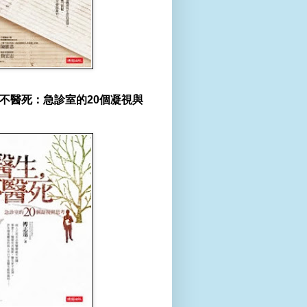
不醫死：急診室的20個凝視與