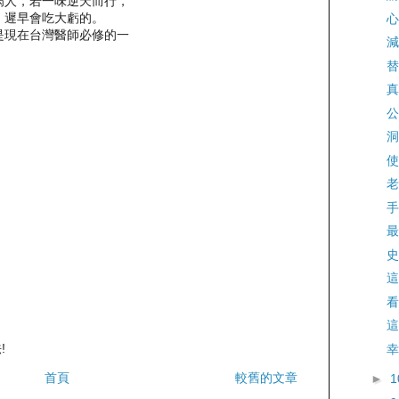
病人，若一味逆天而行，
，遲早會吃大虧的。
心
是現在台灣醫師必修的一
減
替
真
公
洞
使
老
手
最
史
這
看
這
!
幸
首頁
較舊的文章
►