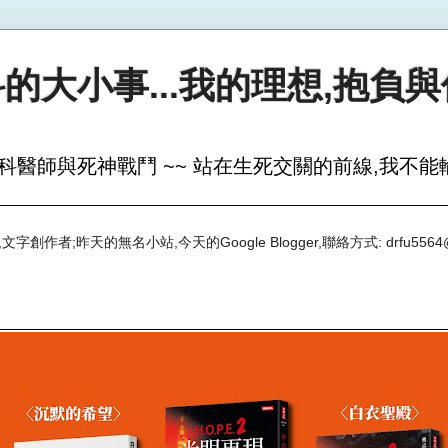
的大小事...我的理想,抱負
科醫師與死神戰鬥 ~~ 站在生死交關的前線,我不能輸
創作者;昨天的無名小站,今天的Google Blogger,聯絡方式: drfu5564