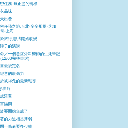
密任務-無止盡的轉機
衣品味
天出發
密任務之旅,台北-辛辛那提-芝加
哥-上海
於旅行,想法開始改變
陣子的演講
命／一個急症外科醫師的生死筆記
(12/03完整書封)
書最後定名
經意的殺傷力
於彼得兔的最新報導
形曲線
虎添翼
言隔閡
於要開始焦慮了
署的力道相當薄弱
問一條命要多少錢