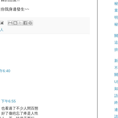
秘
你我身邊發生~~
童
明
秘
人
關
這
拚
新
不
午6:40
關
U
如
語
 下午6:55
終
，也看過了不少人間百態
連
：好了傷疤忘了疼是人性
請