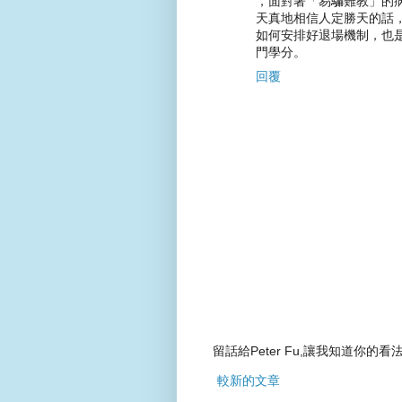
，面對著「易騙難教」的
天真地相信人定勝天的話
如何安排好退場機制，也
門學分。
回覆
留話給Peter Fu,讓我知道你的看法
較新的文章