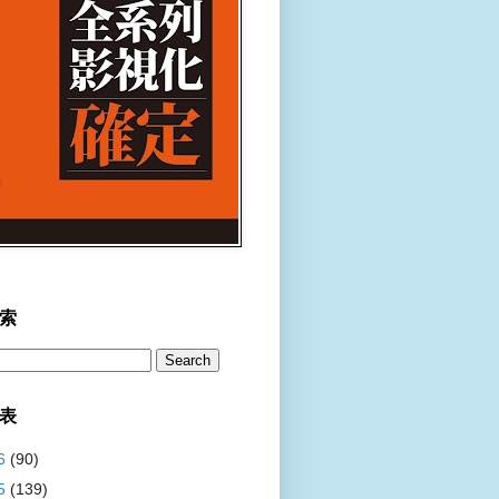
索
表
6
(90)
5
(139)