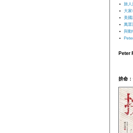
旅人
大家
美國
萬眾
與動
Pet
Pete
拚命：