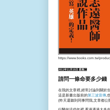
https://www.books.com.tw/produ
2011年11月15日 星期二
請問一條命要多少錢
在我的文章裡,經常討論到關於生命
這是新書出版前的
第三波宣傳
,
(昨天還聽到同事問我,文章都公
行醫的這些年裡,看過遇過太多生