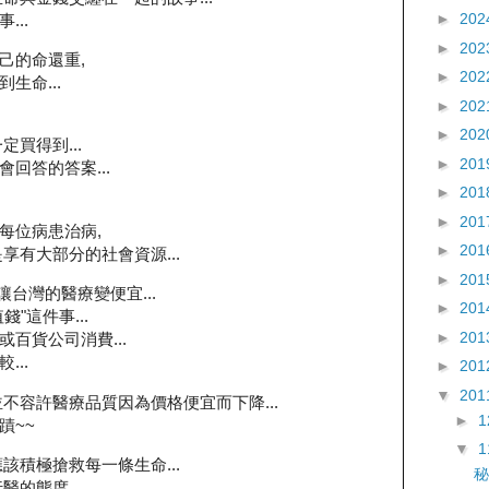
►
202
..
►
202
己的命還重,
►
202
生命...
►
202
►
202
買得到...
►
201
回答的答案...
►
201
►
201
每位病患治病,
►
201
享有大部分的社會資源...
►
201
讓台灣的醫療變便宜...
►
201
"這件事...
►
201
百貨公司消費...
..
►
201
▼
201
不容許醫療品質因為價格便宜而下降...
►
蹟~~
▼
該積極搶救每一條生命...
秘
的態度...