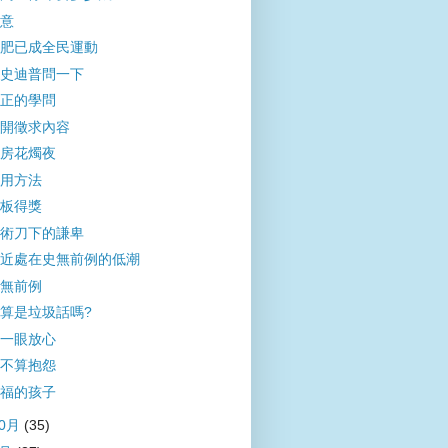
意
肥已成全民運動
史迪普問一下
正的學問
開徵求內容
房花燭夜
用方法
板得獎
術刀下的謙卑
近處在史無前例的低潮
無前例
算是垃圾話嗎?
一眼放心
不算抱怨
福的孩子
10月
(35)