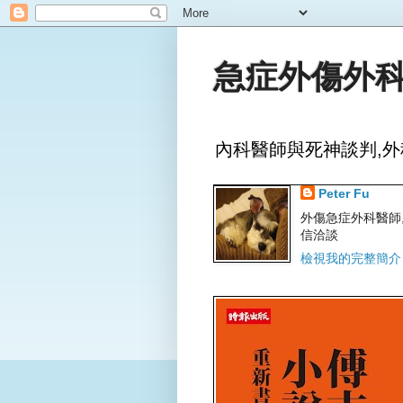
急症外傷外科
內科醫師與死神談判,外
Peter Fu
外傷急症外科醫師,文字
信洽談
檢視我的完整簡介