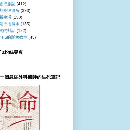
旅行旅誌
(412)
都愛彼得兔
(393)
新生活
(158)
期待彼得水
(135)
物的對話
(122)
er Fu的影像教室
(43)
r Fu粉絲專頁
一個急症外科醫師的生死筆記