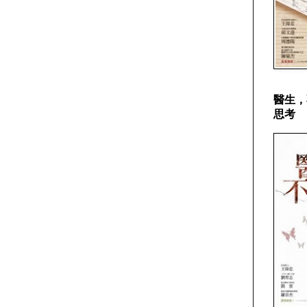
醫生，
思考