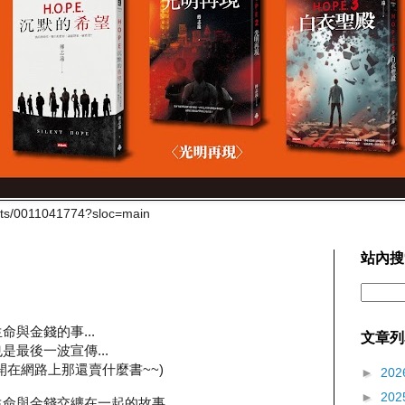
cts/0011041774?sloc=main
站內搜
與金錢的事...
文章列
也是最後一波宣傳...
開在網路上那還賣什麼書~~)
►
202
►
202
命與金錢交纏在一起的故事...