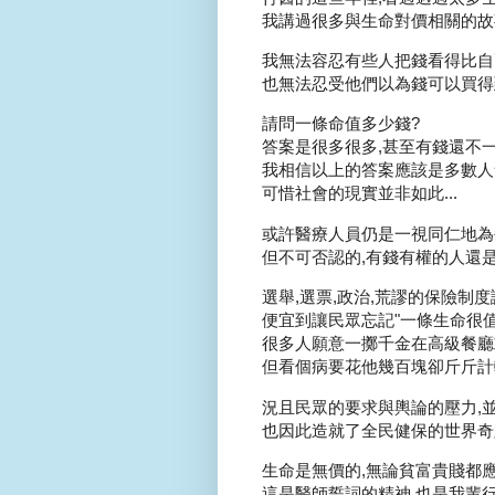
我講過很多與生命對價相關的故事.
我無法容忍有些人把錢看得比自
也無法忍受他們以為錢可以買得到
請問一條命值多少錢?
答案是很多很多,甚至有錢還不一定
我相信以上的答案應該是多數人會
可惜社會的現實並非如此...
或許醫療人員仍是一視同仁地為
但不可否認的,有錢有權的人還是
選舉,選票,政治,荒謬的保險制度
便宜到讓民眾忘記"一條生命很值錢
很多人願意一擲千金在高級餐廳或
但看個病要花他幾百塊卻斤斤計較.
況且民眾的要求與輿論的壓力,並
也因此造就了全民健保的世界奇
生命是無價的,無論貧富貴賤都應
這是醫師誓詞的精神,也是我輩行醫