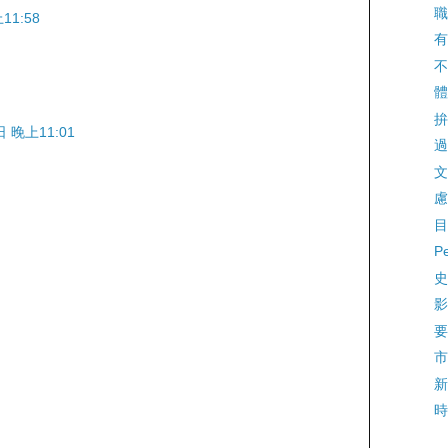
職
11:58
有
不
體
拚
日 晚上11:01
過
文
慮
目
P
史
影
要
市
新
時