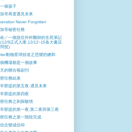
一個孩子
加哥再度遇見未來
eration Never Forgotten
加哥秘密任務
命／一個急症外科醫師的生死筆記
(12/9正式入庫,12/12~15各大書店
問世)
eter動物星球頻道之恐懼的總和
個機場都是一個故事
天的聯合報副刊
密任務結束
辛那提的第五夜-遇見未來
辛那提的第四夜
密任務之刺探敵情
辛那提的第一夜,第二夜與第三夜
密任務之第一階段完成
信念變成信仰