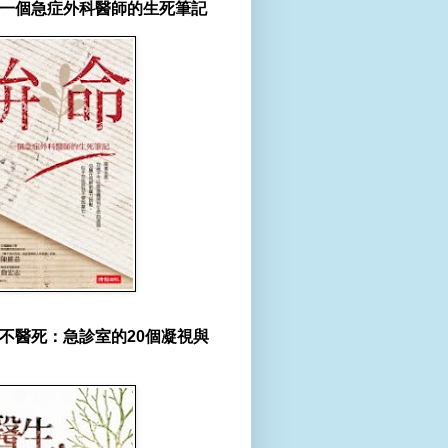
一個急症外科醫師的生死筆記
不醫死：急診室的20個凝視與