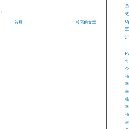
另
!
芝
Op
首頁
較舊的文章
芝
拚
P
每
今
秘
辛
辛
秘
辛
秘
當