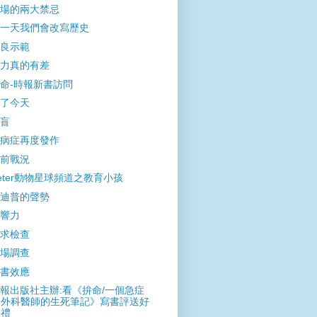
場的兩大禁忌
一天我們會改寫歷史
良示範
力真的有差
命-時報新書訪問
了今天
盲
病症再度發作
前戰況
eter動物星球頻道之教育小孩
迪普的聲勢
響力
求檢查
場調查
書效應
報出版社主辦:看《拚命/一個急症
外科醫師的生死筆記》寫書評送好
禮