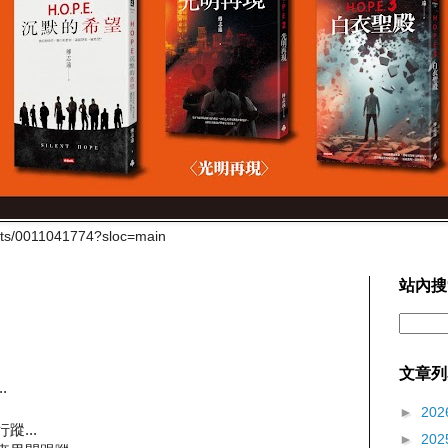
cts/0011041774?sloc=main
站內搜
文章列
.
►
202
蹤...
►
202