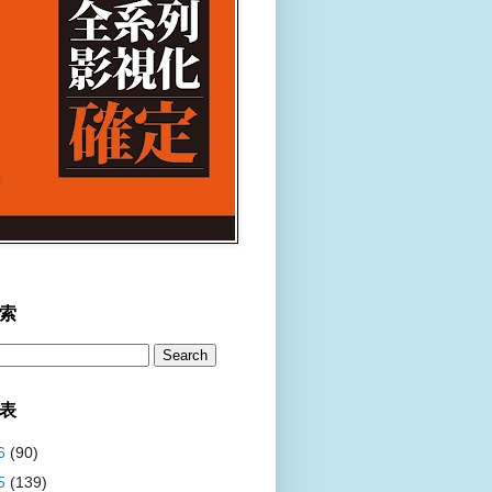
索
表
6
(90)
5
(139)