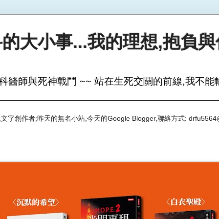
的大小事...我的理想,抱負
科醫師與死神戰鬥 ~~ 站在生死交關的前線,我不能輸
創作者;昨天的無名小站,今天的Google Blogger,聯絡方式: drfu5564