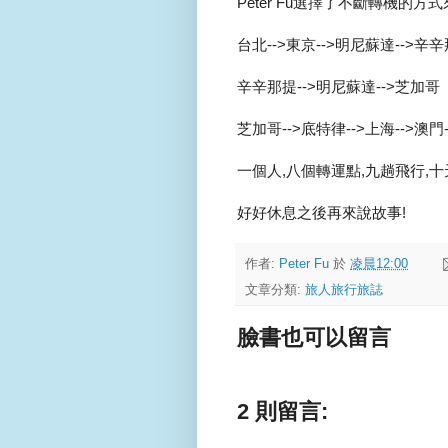
Peter Fu選擇了不斷轉機的方
台北-->東京-->明尼蘇達-->辛
辛辛那提-->明尼蘇達-->芝加哥
芝加哥-->底特律-->上海-->澳門-
一個人,八個轉運點,九趟飛行,十天十夜.
好好休息之後再來說故事!
作者:
Peter Fu
於
凌晨12:00
文章分類:
旅人旅行旅誌
臉書也可以留言
2 則留言: