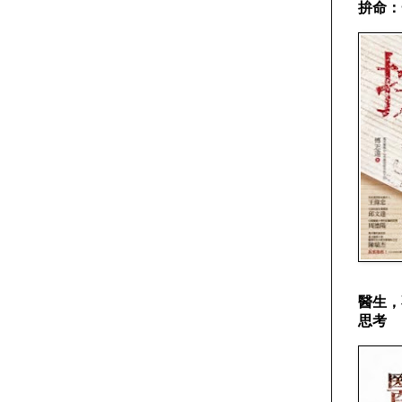
拚命：
醫生，
思考