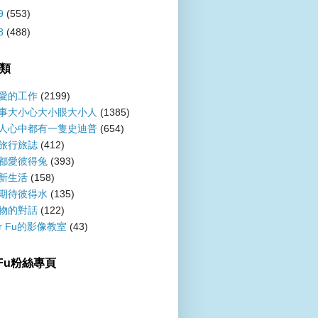
9
(553)
8
(488)
類
愛的工作
(2199)
事大小心大小眼大小人
(1385)
人心中都有一隻史迪普
(654)
旅行旅誌
(412)
都愛彼得兔
(393)
新生活
(158)
期待彼得水
(135)
物的對話
(122)
er Fu的影像教室
(43)
r Fu粉絲專頁