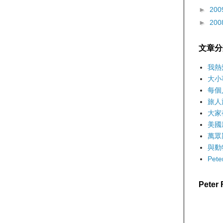
►
200
►
200
文章分
我熱
大小
每個
旅人
大家
美國
萬眾
與動
Pet
Pete