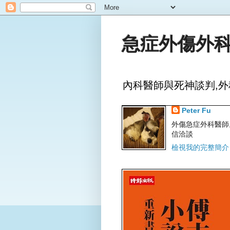
急症外傷外科
內科醫師與死神談判,外
Peter Fu
外傷急症外科醫師,文字
信洽談
檢視我的完整簡介