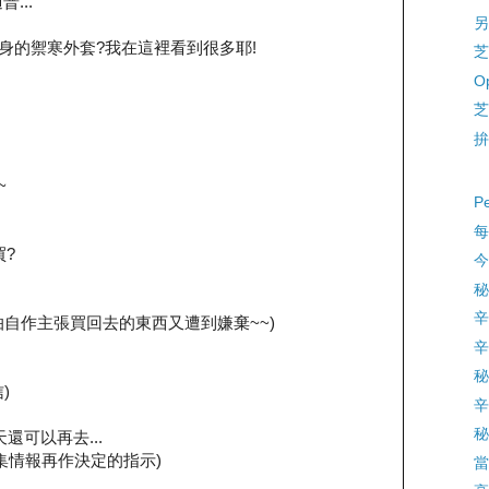
...
另
身的禦寒外套?我在這裡看到很多耶!
芝
Op
芝
拚
~
P
每
買?
今
秘
.
辛
,很怕自作主張買回去的東西又遭到嫌棄~~)
辛
秘
)
辛
秘
還可以再去...
集情報再作決定的指示)
當