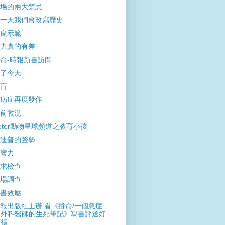
場的兩大禁忌
一天我們會改寫歷史
良示範
力真的有差
命-時報新書訪問
了今天
盲
病症再度發作
前戰況
eter動物星球頻道之教育小孩
迪普的聲勢
響力
求檢查
場調查
書效應
報出版社主辦:看《拚命/一個急症
外科醫師的生死筆記》寫書評送好
禮