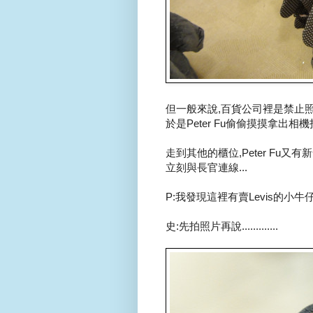
但一般來說,百貨公司裡是禁止照相
於是Peter Fu偷偷摸摸拿出相機
走到其他的櫃位,Peter Fu又有新發
立刻與長官連線...
P:我發現這裡有賣Levis的小牛
史:先拍照片再說.............