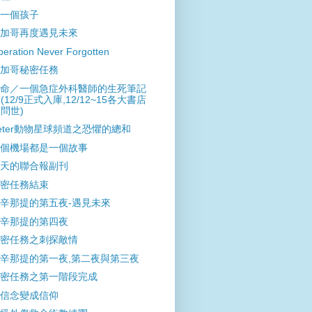
一個孩子
加哥再度遇見未來
eration Never Forgotten
加哥秘密任務
命／一個急症外科醫師的生死筆記
(12/9正式入庫,12/12~15各大書店
問世)
eter動物星球頻道之恐懼的總和
個機場都是一個故事
天的聯合報副刊
密任務結束
辛那提的第五夜-遇見未來
辛那提的第四夜
密任務之刺探敵情
辛那提的第一夜,第二夜與第三夜
密任務之第一階段完成
信念變成信仰