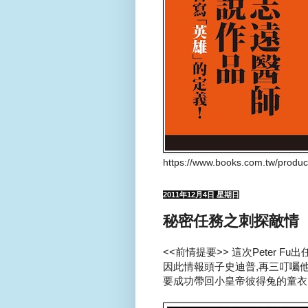
https://www.books.com.tw/produ
2011年12月4日 星期日
秘密任務之刺探敵情
<<前情提要>> 這次Peter F
因此情報頭子史迪普,再三叮囑他旗下
要成功帶回小皇帝彼得兔的童衣