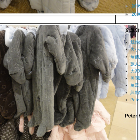
►
200
►
200
文章分
我熱
大小
每個
旅人
大家
美國
萬眾
與動
Pet
Pete