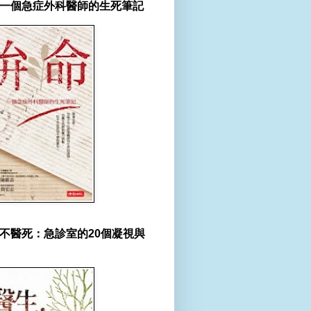
一個急症外科醫師的生死筆記
不醫死：急診室的20個凝視與