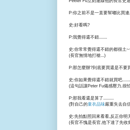
Peeter Fu立刻連線他的長官史迪普
P:你之前不是一直要幫嘟比買連
史:好看嗎?
P:我覺得還不錯.......
史:你常常覺得還不錯的都很土~
(長官無情地打槍...)
P:那怎麼辦?到底要買還是不要
史:你如果覺得還不錯就買吧......
(這句話讓Peter Fu備感壓力
P:那我看還是算了.........
(對自己的
童衣品味
嚴重失去自信
史:先拍點照回來看看,反正你明天
(長官不愧是長官,他下達了先收