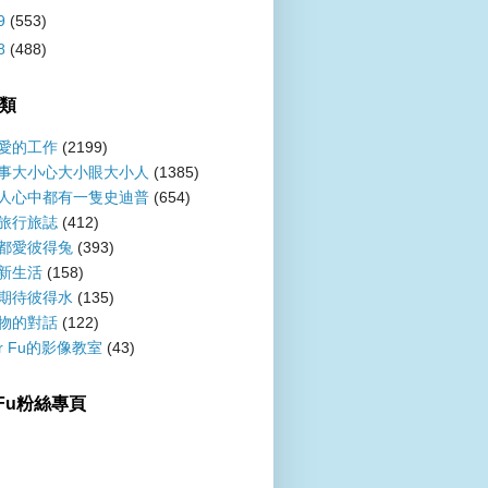
9
(553)
8
(488)
類
愛的工作
(2199)
事大小心大小眼大小人
(1385)
人心中都有一隻史迪普
(654)
旅行旅誌
(412)
都愛彼得兔
(393)
新生活
(158)
期待彼得水
(135)
物的對話
(122)
er Fu的影像教室
(43)
r Fu粉絲專頁