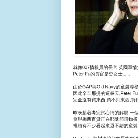
就像007情報員的長官:英國軍情
Peter Fu的長官是史女士......
由於GAP與Old Navy的童裝專
因此辛辛那提的這幾天,Peter F
完全沒有買東西,買不到東西,買
昨晚趁著考完試心情的解脫,一個人到
發現梅西百貨正在耶誕節購物折扣.
裡頭有不少看起來還不錯的童裝..