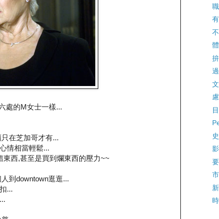
職
有
不
體
拚
過
文
慮
六處的M女士一樣...
目
P
史
櫃只在芝加哥才有...
u心情相當輕鬆...
影
錯東西,甚至是買到爛東西的壓力~~
要
市
downtown逛逛...
新
..
.
時