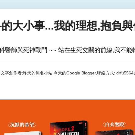
的大小事...我的理想,抱負
科醫師與死神戰鬥 ~~ 站在生死交關的前線,我不能輸
創作者;昨天的無名小站,今天的Google Blogger,聯絡方式: drfu5564