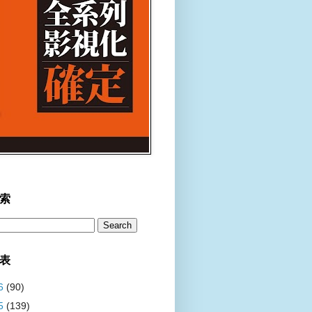
索
表
6
(90)
5
(139)