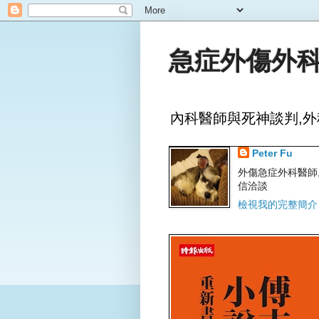
急症外傷外科
內科醫師與死神談判,外
Peter Fu
外傷急症外科醫師,文字
信洽談
檢視我的完整簡介