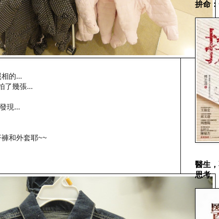
拚命：
的...
拍了幾張...
現...
仔褲和外套耶~~
醫生，
思考