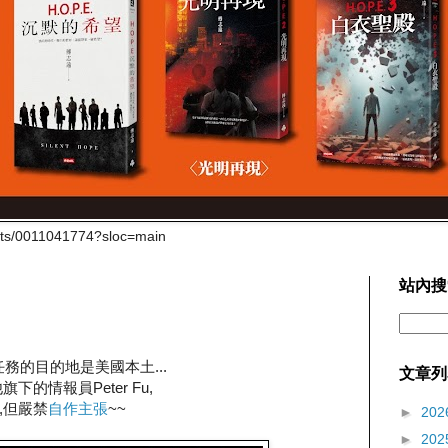
cts/0011041774?sloc=main
站內搜
u出任務的目的地是美國本土...
文章列
的情報員Peter Fu,
,但嚴禁
自作主張
~~
►
202
►
202