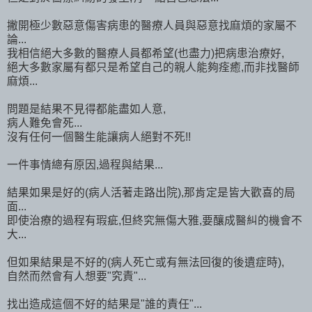
撇開極少數惡意傷害病患的醫療人員與惡意找麻煩的家屬不
論...
我相信絕大多數的醫療人員都希望(也盡力)把病患治療好,
絕大多數家屬有都只是希望自己的親人能夠痊癒,而非找醫師
麻煩...
問題是結果不見得都能盡如人意,
病人難免會死...
沒有任何一個醫生能讓病人絕對不死!!
一件事情總有原因,過程與結果...
結果如果是好的(病人活著走路出院),那肯定是皆大歡喜的局
面...
即使治療的過程有瑕疵,但終究無傷大雅,要釀成醫糾的機會不
大...
但如果結果是不好的(病人死亡或有無法回復的後遺症時),
自然而然會有人想要"究責"...
找出造成這個不好的結果是"誰的責任"...