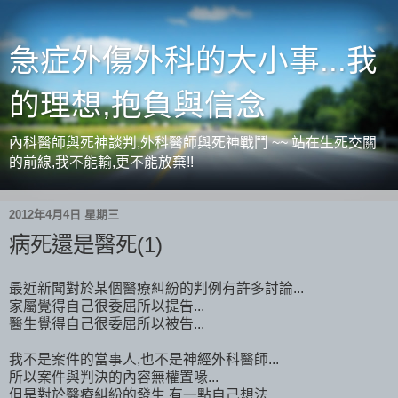
急症外傷外科的大小事...我
的理想,抱負與信念
內科醫師與死神談判,外科醫師與死神戰鬥 ~~ 站在生死交關
的前線,我不能輸,更不能放棄!!
2012年4月4日 星期三
病死還是醫死(1)
最近新聞對於某個醫療糾紛的判例有許多討論...
家屬覺得自己很委屈所以提告...
醫生覺得自己很委屈所以被告...
我不是案件的當事人,也不是神經外科醫師...
所以案件與判決的內容無權置喙...
但是對於醫療糾紛的發生,有一點自己想法...