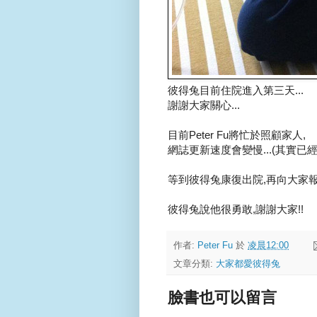
彼得兔目前住院進入第三天...
謝謝大家關心...
目前Peter Fu將忙於照顧家人,
網誌更新速度會變慢...(其實已經
等到彼得兔康復出院,再向大家報告
彼得兔說他很勇敢,謝謝大家!!
作者:
Peter Fu
於
凌晨12:00
文章分類:
大家都愛彼得兔
臉書也可以留言