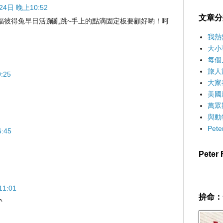
24日 晚上10:52
文章分
福彼得兔早日活蹦亂跳~手上的點滴固定板要顧好喲！呵
我熱
大小
每個
旅人
:25
大家
美國
萬眾
與動
Pet
:45
Pete
1:01
拚命：
^