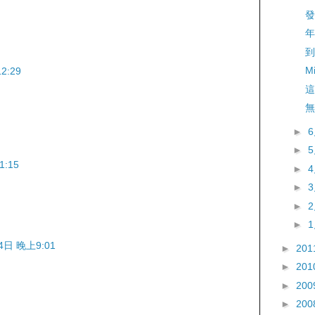
發
年
到
Mi
2:29
這
無
►
►
:15
►
►
►
►
4日 晚上9:01
►
201
！
►
201
►
200
►
200