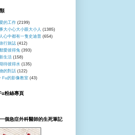
類
愛的工作
(2199)
事大小心大小眼大小人
(1385)
人心中都有一隻史迪普
(654)
旅行旅誌
(412)
都愛彼得兔
(393)
新生活
(158)
期待彼得水
(135)
物的對話
(122)
er Fu的影像教室
(43)
r Fu粉絲專頁
一個急症外科醫師的生死筆記