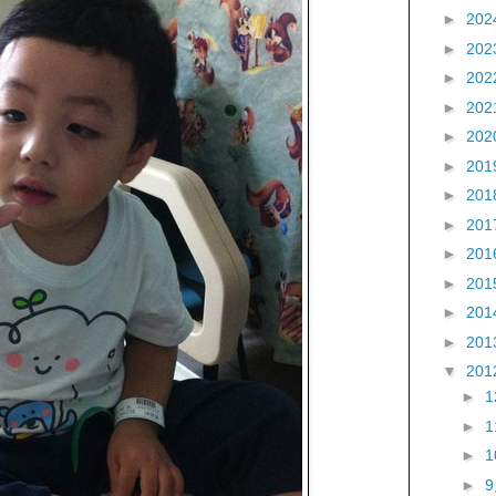
►
202
►
202
►
202
►
202
►
202
►
201
►
201
►
201
►
201
►
201
►
201
►
201
▼
201
►
►
►
►