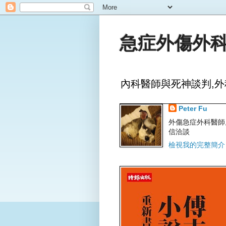
急症外傷外科
內科醫師與死神談判,外
Peter Fu
外傷急症外科醫師,文字
信洽談
檢視我的完整簡介