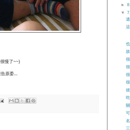
►
▼
遺
這
也
故
很
很慢了~~)
很
原委...
很
很
彼
吃
關
可
名
三