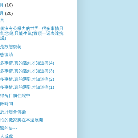
8月
(16)
7月
(20)
言
個沒有公權力的世界--很多事情只
能悲傷,只能生氣(置頂一週表達抗
議)
是故態復萌
態復萌
多事情,真的遇到才知道痛(4)
多事情,真的遇到才知道痛(3)
多事情,真的遇到才知道痛(2)
多事情,真的遇到才知道痛(1)
得兔目前住院中
飯時間
於肝癌會傳染
怕的搬家將在本週展開
醫的fu~~
人成虎