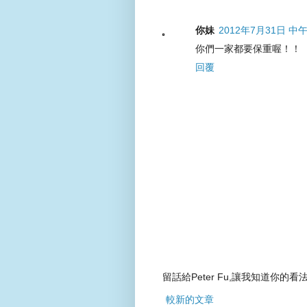
你妹
2012年7月31日 中午
你們一家都要保重喔！！
回覆
留話給Peter Fu,讓我知道你的看法
較新的文章