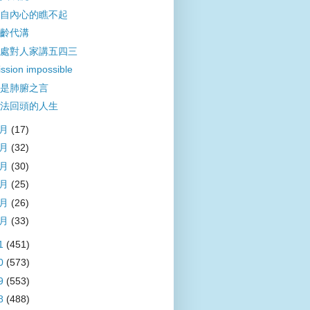
自內心的瞧不起
齡代溝
處對人家講五四三
ssion impossible
是肺腑之言
法回頭的人生
6月
(17)
5月
(32)
4月
(30)
3月
(25)
2月
(26)
1月
(33)
1
(451)
0
(573)
9
(553)
8
(488)