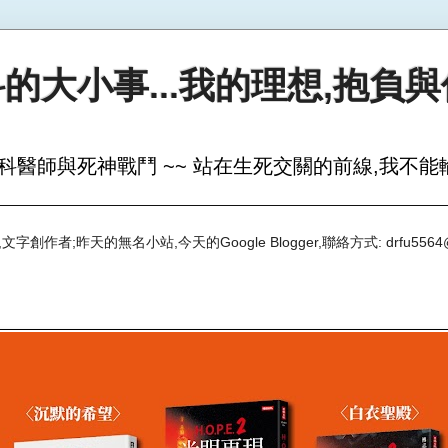
的大小事...我的理想,抱負
科醫師與死神戰鬥 ~~ 站在生死交關的前線,我不能輸
創作者;昨天的無名小站,今天的Google Blogger,聯絡方式: drfu5564