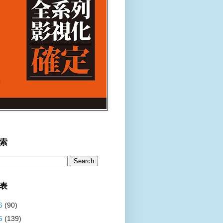
索
表
6
(90)
5
(139)