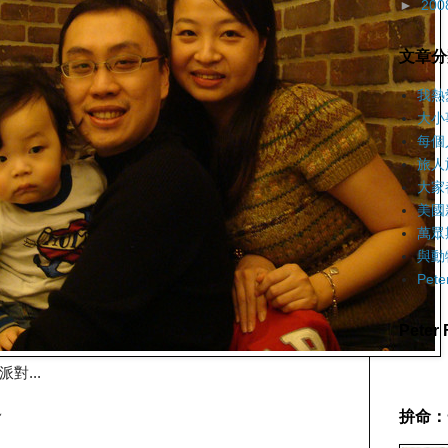
►
200
文章分
我熱
大小
每個
旅人
大家
美國
萬眾
與動
Pet
Pete
對...
~
拚命：