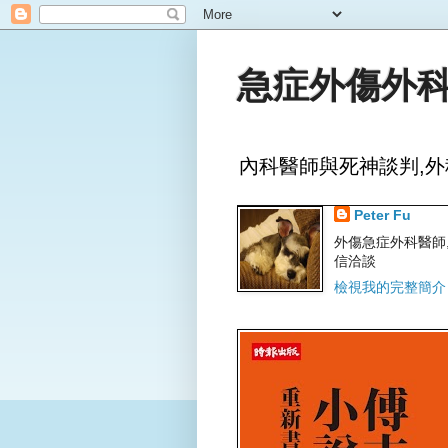
急症外傷外科
內科醫師與死神談判,外
Peter Fu
外傷急症外科醫師,文字
信洽談
檢視我的完整簡介