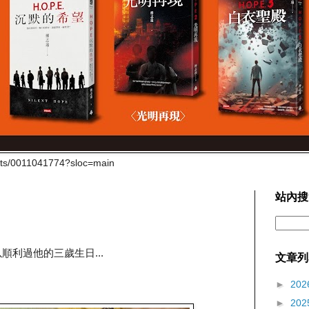
cts/0011041774?sloc=main
站內搜
順利過他的三歲生日...
文章列
►
202
►
202