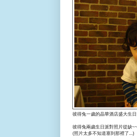
彼得兔一歲的晶華酒店盛大生日派
彼得兔兩歲生日派對照片從缺~
(照片太多不知道塞到那裡了...)