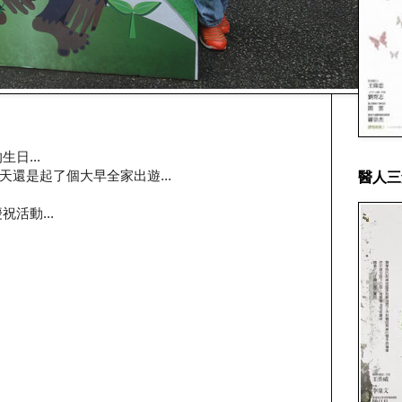
日...
,今天還是起了個大早全家出遊...
醫人三
活動...