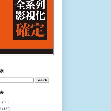
索
表
6
(90)
5
(139)