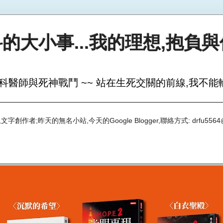
的大小事...我的理想,抱負
科醫師與死神戰鬥 ~~ 站在生死交關的前線,我不能輸
創作者;昨天的無名小站,今天的Google Blogger,聯絡方式: drfu5564