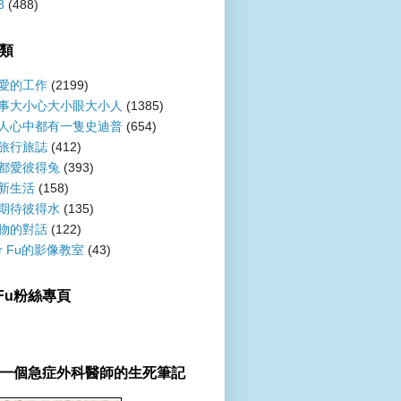
8
(488)
類
愛的工作
(2199)
事大小心大小眼大小人
(1385)
人心中都有一隻史迪普
(654)
旅行旅誌
(412)
都愛彼得兔
(393)
新生活
(158)
期待彼得水
(135)
物的對話
(122)
er Fu的影像教室
(43)
r Fu粉絲專頁
一個急症外科醫師的生死筆記