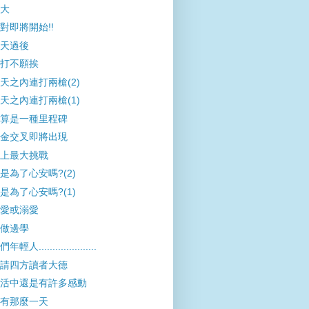
大
對即將開始!!
天過後
打不願挨
天之內連打兩槍(2)
天之內連打兩槍(1)
算是一種里程碑
金交叉即將出現
上最大挑戰
是為了心安嗎?(2)
是為了心安嗎?(1)
愛或溺愛
做邊學
年輕人.....................
請四方讀者大德
活中還是有許多感動
有那麼一天