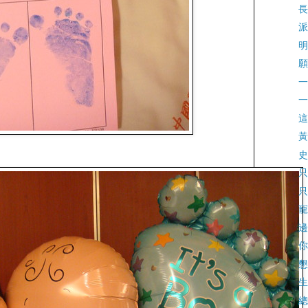
長
派
明
願
一
一
這
黃
史
只
只
寵
邊
你們
懇
生
總