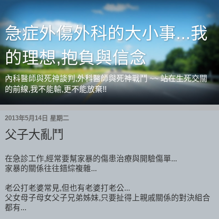
急症外傷外科的大小事...我
的理想,抱負與信念
內科醫師與死神談判,外科醫師與死神戰鬥 ~~ 站在生死交關
的前線,我不能輸,更不能放棄!!
2013年5月14日 星期二
父子大亂鬥
在急診工作,經常要幫家暴的傷患治療與開驗傷單...
家暴的關係往往錯綜複雜...
老公打老婆常見,但也有老婆打老公...
父女母子母女父子兄弟姊妹,只要扯得上親戚關係的對決組合
都有...