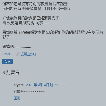
但不知道是沒有特別的事,還是提不起勁...
每回想寫時,對著螢幕發呆卻打不出一個字...
好像能消費的對象都已經消費完了...
自己,史迪普,彼得兔,同事..........
果然應驗了Peter媽對本網誌的評論:你的網站已經沒有以前精
彩了~~
關掉吧..................
Peter Fu
於
凌晨12:00
分享
6 則留言:
crystal
2013年5月14日 晚上10:36
別關阿~~~~~~~~~~~
回覆