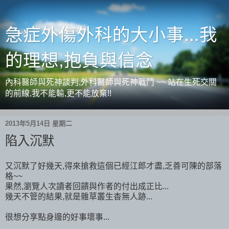
急症外傷外科的大小事...我
的理想,抱負與信念
內科醫師與死神談判,外科醫師與死神戰鬥 ~~ 站在生死交關
的前線,我不能輸,更不能放棄!!
2013年5月14日 星期二
陷入沉默
又沉默了好幾天,得來搶救這個已經江郎才盡,乏善可陳的部落
格~~
果然,瀏覽人次讀者回饋與作者的付出成正比...
幾天不管的結果,就是雜草叢生杳無人跡...
很想分享點身邊的好事壞事...