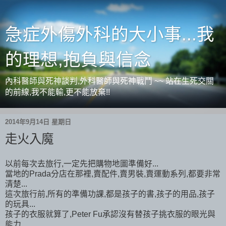
急症外傷外科的大小事...我
的理想,抱負與信念
內科醫師與死神談判,外科醫師與死神戰鬥 ~~ 站在生死交關
的前線,我不能輸,更不能放棄!!
2014年9月14日 星期日
走火入魔
以前每次去旅行,一定先把購物地圖準備好...
當地的Prada分店在那裡,賣配件,賣男裝,賣運動系列,都要非常
清楚...
這次旅行前,所有的準備功課,都是孩子的書,孩子的用品,孩子
的玩具...
孩子的衣服就算了,Peter Fu承認沒有替孩子挑衣服的眼光與
能力...