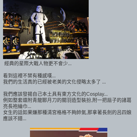
經典的星際大戰人物更不會少...
看到這裡不禁有種感嘆...
我們的生活真的已經被老美的文化侵略太多了 ...
我們應該發揚自己本土具有東方文化的Cosplay...
例如整套還附青龍郾月刀的關羽造型裝扮,附一把扇子的諸葛
亮長袍綸巾...
女生的話如果嫌那種清宮格格不夠帥氣,那拿著長劍的呂四娘
應該不錯...