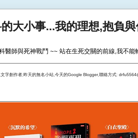
的大小事...我的理想,抱負
科醫師與死神戰鬥 ~~ 站在生死交關的前線,我不能輸
創作者;昨天的無名小站,今天的Google Blogger,聯絡方式: drfu5564