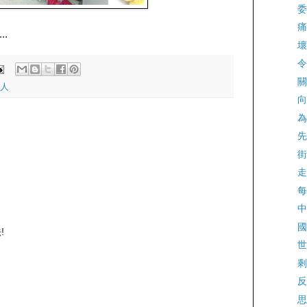
委
痛
.
壞
令
關
人
向
為
先
街
走
每
中
國
!
世
剩
反
思