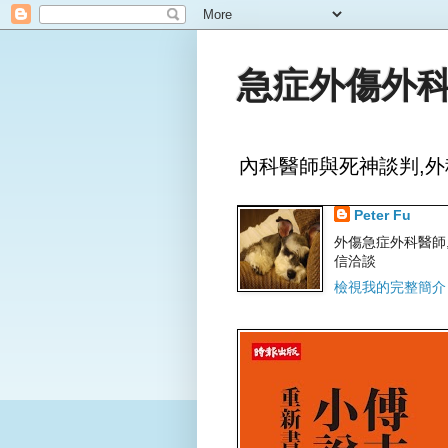
急症外傷外科
內科醫師與死神談判,外
Peter Fu
外傷急症外科醫師,文字
信洽談
檢視我的完整簡介