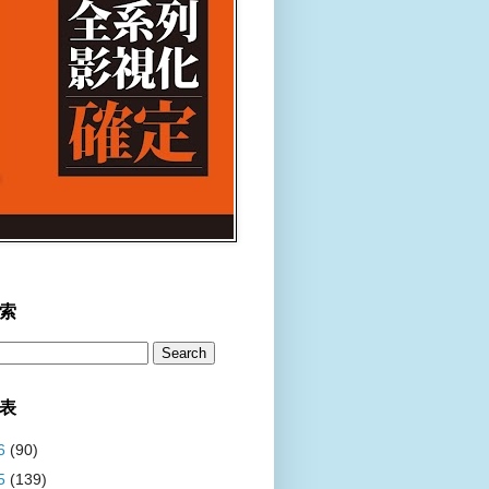
索
表
6
(90)
5
(139)