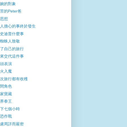
婉的對象
苦的Peter爸
思想
人擔心的事終於發生
史迪普什麼事
蜘蛛人致敬
了自己的旅行
來交代這件事
頭表演
火入魔
次旅行都有收穫
間角色
家寶藏
界拳王
下七個小時
恐作戰
慮周詳而嚴密