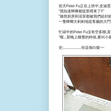
前天Peter Fu正在上班中,史迪普氣
"我知道蟑螂都從那裡來了!!"
"雖然廚房和浴室都被我們給封鎖
一隻蟑螂大剌剌地從客廳的大門爬
忙碌中的Peter Fu沒有空多聊,
"喔...那晚上睡覺的時候,要叫小麗把門
史:..................你這個白癡~~