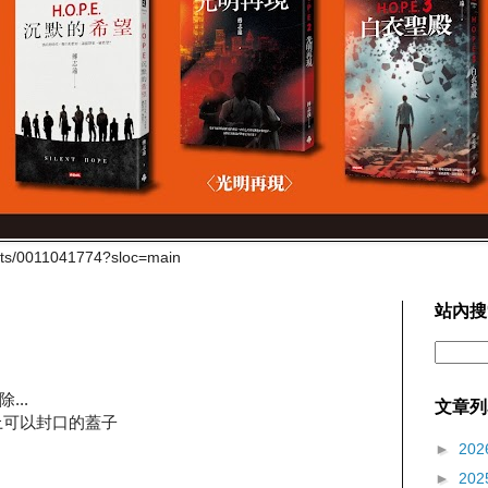
cts/0011041774?sloc=main
站內搜
..
文章列
上可以封口的蓋子
►
202
►
202