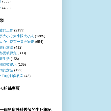
9
(553)
8
(488)
類
愛的工作
(2199)
事大小心大小眼大小人
(1385)
人心中都有一隻史迪普
(654)
旅行旅誌
(412)
都愛彼得兔
(393)
新生活
(158)
期待彼得水
(135)
物的對話
(122)
er Fu的影像教室
(43)
r Fu粉絲專頁
一個急症外科醫師的生死筆記