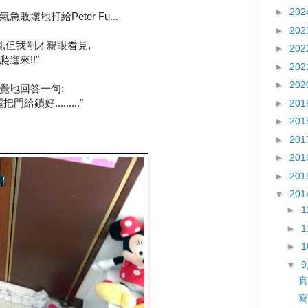
►
202
急敗壞地打給Peter Fu...
►
202
,但我剛才親眼看見,
►
202
進來!!"
►
202
►
202
直覺地回答一句:
給鎖好........."
►
201
►
201
►
201
►
201
►
201
▼
201
►
►
►
▼
真
寫