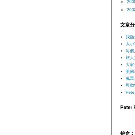
►
200
►
200
文章分
我熱
大小
每個
旅人
大家
美國
萬眾
與動
Pet
Pete
拚命：