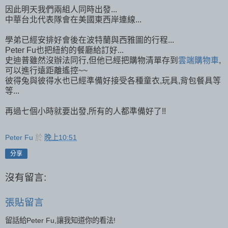
因此明天我們兩組人同時出發...
中華台北代表隊會在美國東西岸連線...
學弟已經安排好會後在波特蘭與西雅圖的行程...
Peter Fu也把紐約的餐廳給訂好...
史迪普雖然沒辦法同行,但他已經把購物清單存到
雲端購物車
,
可以進行遠距離遙控~~
彼得兔與彼得水也已經準備好接受各種童衣,玩具,背包餐具等
等...
再過七個小時就要出發,所有的人都準備好了!!
Peter Fu
於
晚上10:51
分享
沒有留言:
張貼留言
留話給Peter Fu,讓我知道你的看法!