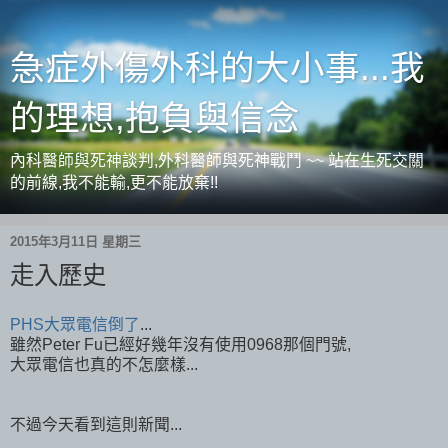
急症外傷外科的大小事...我
的理想,抱負與信念
內科醫師與死神談判,外科醫師與死神戰鬥 ~~ 站在生死交關
的前線,我不能輸,更不能放棄!!
2015年3月11日 星期三
走入歷史
PHS大眾電信倒了
...
雖然Peter Fu已經好幾年沒有使用0968那個門號,
大眾電信也真的不怎麼樣...
不過今天看到這則新聞...