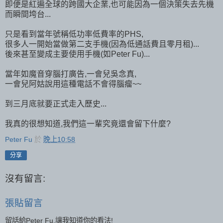
即便是紅遍全球的跨國大企業,也可能因為一個決策失去先機
而瞬間垮台...
只是看到當年號稱低功率低費率的PHS,
很多人一開始當做第二支手機(因為低通話費且零月租)...
後來甚至變成主要使用手機(如Peter Fu)...
當年如魔音穿腦打廣告,一會兒吳念真,
一會兒阿姑說用這種電話不會得腦瘤~~
到三月底就要正式走入歷史...
我真的很想知道,我們這一輩究竟還會留下什麼?
Peter Fu
於
晚上10:58
分享
沒有留言:
張貼留言
留話給Peter Fu,讓我知道你的看法!