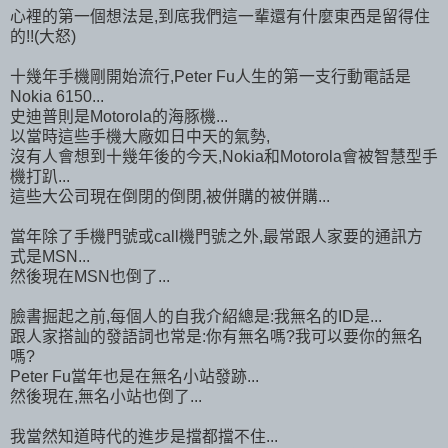
心裡的第一個想法是,到底我們這一輩還有什麼東西是留得住
的!!(大怒)
十幾年手機剛開始流行,Peter Fu人生的第一支行動電話是
Nokia 6150...
史迪普則是Motorola的海豚機...
以當時這些手機大廠如日中天的氣勢,
沒有人會想到十幾年後的今天,Nokia和Motorola會被智慧型手
機打趴...
這些大公司現在倒閉的倒閉,被併購的被併購...
當年除了手機門號或call機門號之外,最常跟人家要的通訊方
式是MSN...
然後現在MSN也倒了...
臉書掘起之前,每個人的自我介紹總是:我無名的ID是...
跟人家搭訕的發語詞也常是:你有無名嗎?我可以要你的無名
嗎?
Peter Fu當年也是在無名小站發跡...
然後現在,無名小站也倒了...
我當然知道時代的進步是擋都擋不住...