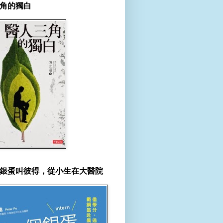
角的獨白
銀蛋叫彼得，從小生在大醫院