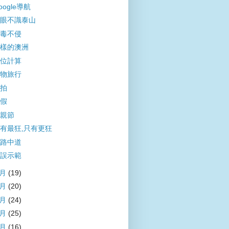
oogle導航
眼不識泰山
毒不侵
樣的澳洲
位計算
物旅行
拍
假
親節
有最狂,只有更狂
路中道
誤示範
7月
(19)
6月
(20)
5月
(24)
4月
(25)
3月
(16)