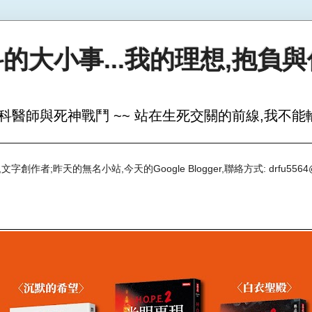
的大小事...我的理想,抱負
科醫師與死神戰鬥 ~~ 站在生死交關的前線,我不能輸
創作者;昨天的無名小站,今天的Google Blogger,聯絡方式: drfu5564