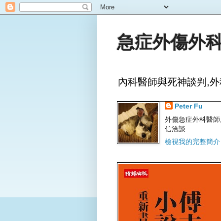
急症外傷外科
內科醫師與死神談判,外
Peter Fu
外傷急症外科醫師,文字
信洽談
檢視我的完整簡介