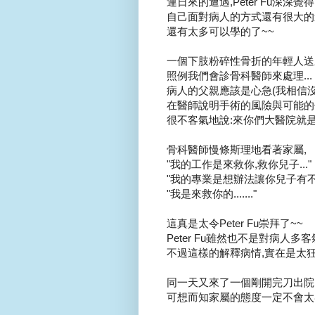
連日來的遭遇,Peter Fu深深覺得
自己面對病人的方式還有很大的進
還有太多可以學的了~~
一個下肢粉碎性骨折的年輕人送來
照例我們會診骨科醫師來處理...
病人的父親應該是心急(我相信沒
在醫師說明手術的風險與可能的併
很不客氣地說:來你們大醫院就
骨科醫師慢條斯理地看著家屬,
"我的工作是來救你,救你兒子..."
"我的專業是想辦法讓你兒子有不用
"我是來救你的......."
這真是太令Peter Fu崇拜了~~
Peter Fu雖然也不是對病人多客
不過這樣的解釋病情,實在是太狂了
同一天又來了一個剛開完刀出院,
可想而知家屬的態度一定不會太客