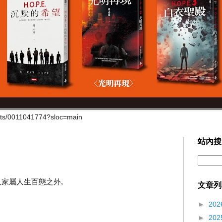
cts/0011041774?sloc=main
站內搜
人家屬人生百態之外,
文章列
►
202
►
202