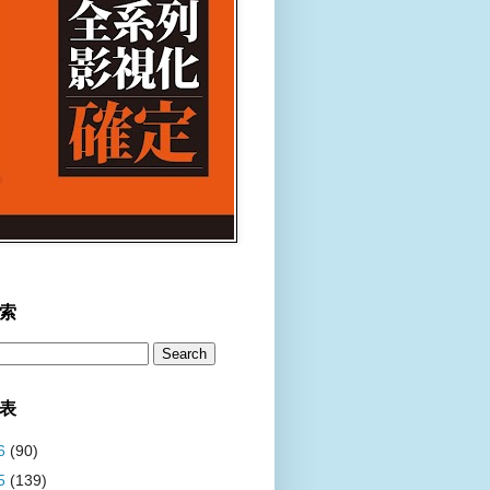
索
表
6
(90)
5
(139)