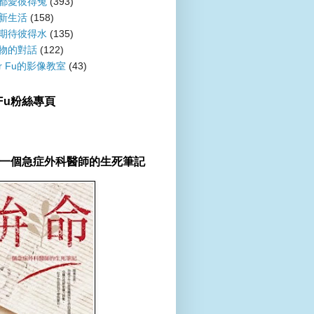
都愛彼得兔
(393)
新生活
(158)
期待彼得水
(135)
物的對話
(122)
er Fu的影像教室
(43)
r Fu粉絲專頁
一個急症外科醫師的生死筆記