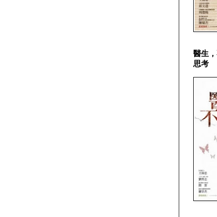
醫生，
思考