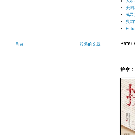
大家
美國
萬眾
與動
Pet
Pete
首頁
較舊的文章
拚命：