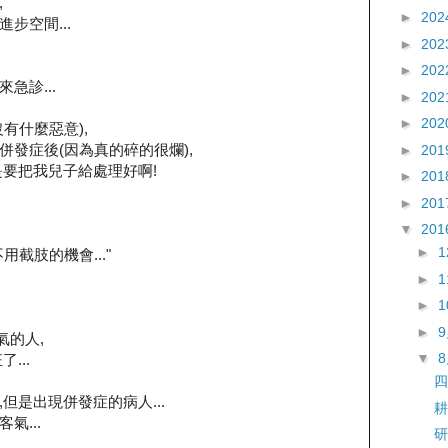
,
►
202
步空間...
►
202
►
202
急診...
►
202
►
202
有什麼惡意),
發症後(因為真的碎的很爛),
►
201
是要把我兒子給處理好啊!
►
201
►
201
▼
201
►
截肢的機會..."
►
►
►
氣的人,
▼
...
四
但是出現併發症的病人...
耕
氣...
研