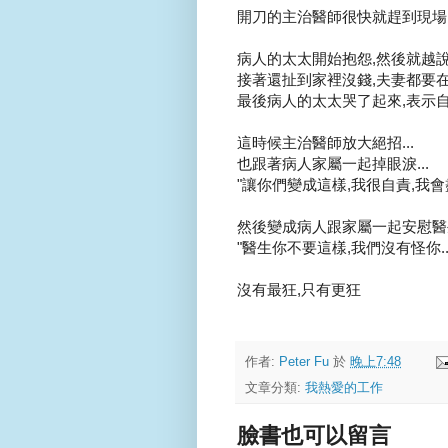
開刀的主治醫師很快就趕到現場..
病人的太太開始抱怨,然後就越說越
接著還扯到家裡沒錢,夫妻都要在醫
最後病人的太太哭了起來,表示自己
這時候主治醫師放大絕招...
也跟著病人家屬一起掉眼淚...
"讓你們變成這樣,我很自責,我會盡
然後變成病人跟家屬一起安慰醫
"醫生你不要這樣,我們沒有怪你......
沒有最狂,只有更狂
作者:
Peter Fu
於
晚上7:48
文章分類:
我熱愛的工作
臉書也可以留言