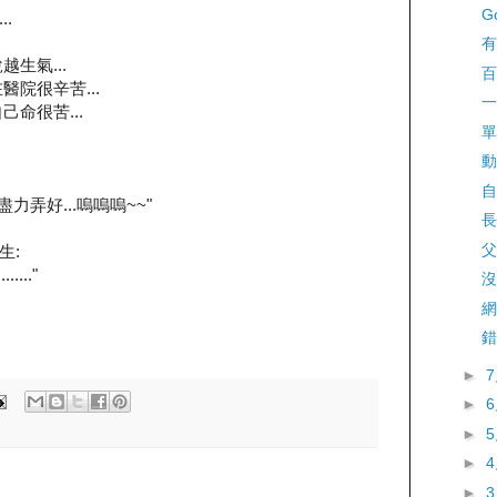
G
.
有
生氣...
百
院很辛苦...
一
命很苦...
單
動
自
力弄好...嗚嗚嗚~~"
長
父
生:
..."
沒
網
錯
►
►
►
►
►