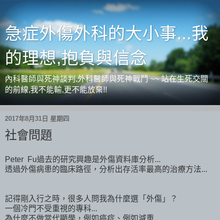
急症外傷外科的大小事...我
的理想,抱負與信念
內科醫師與死神談判,外科醫師與死神戰鬥 ~~ 站在生死交關
的前線,我不能輸,更不能放棄!!
2017年8月31日 星期四
社會問題
Peter Fu過去的研究興趣是外傷資料庫分析...
透過外傷病患的臨床路徑，分析出存活率最高的治療方法...
記得剛入行之時，很多人問我為什麼選「外傷」？
一個冷門不受重視的專科...
為什麼不做當代顯學，例如癌症、例如減重...