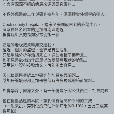
才會有源源不絕的病患來源與研究素材...
不過外傷醫療工作與研究這些年，深深體會外傷學的迷人...
Cook county hospital，這家全美國最古老的外傷中心，
座落在惡名昭章的芝加哥南區附近...
槍傷病患真的是如家常便飯一般...
這邊的老板把資料庫交給我，
經過一個月的整理，也算是有些成果...
只是單純分析存活與死亡，這些老梗了無新意...
也不見得能找出什麼足以改變醫療現狀的論點...
要用這些資料投稿論文，可能不太容易...
因此這兩週很認真地研究芝加哥犯罪問題...
芝加哥論壇報和芝加哥警部有許多現成的統計資料...
外傷學除了醫療之外，有一部份是研究公共衛生、社會問題...
位在槍傷熱區的本院，穿刺傷有遠高於平均的三成...
（一般來說，穿刺傷約只佔外傷病患的3-10%，因此三成高
得可怕）