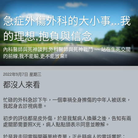
急症外傷外科的大小事...我
的理想,抱負與信念
內科醫師與死神談判,外科醫師與死神戰鬥 ~~ 站在生死交關
的前線,我不能輸,更不能放棄!!
2022年9月7日 星期三
都沒人來看
忙碌的外科急診下午，一個車禍全身擦傷的中年人被送來，
我起身去診視病患。
初步的評估都是皮外傷，於是我幫病人換藥之後，告知有兩
處關節需要照X光，病人點點頭表示同意並瞭解。
於是我走回電腦開藥單檢查單，正此時病人的電話響起：