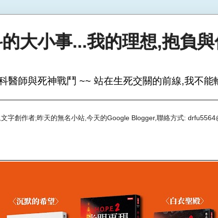
的大小事...我的理想,抱負
科醫師與死神戰鬥 ~~ 站在生死交關的前線,我不能輸
創作者;昨天的無名小站,今天的Google Blogger,聯絡方式: drfu5564