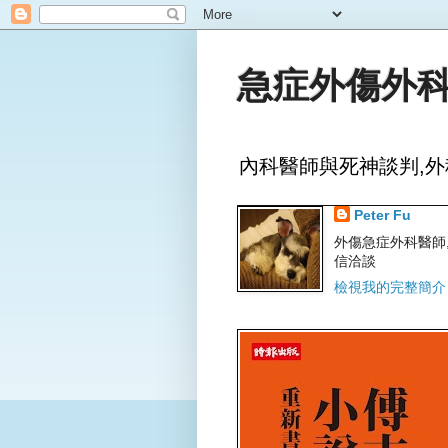
急症外傷外科
內科醫師與死神談判,外
Peter Fu
外傷急症外科醫師,文字
信洽談
檢視我的完整簡介