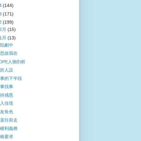
4
(144)
3
(171)
2
(199)
12月
(15)
11月
(13)
陷劇中
思故我在
OPE人物剖析
於人設
事的下半段
事找事
持感恩
入佳境
友角色
直往前走
權利義務
格要求