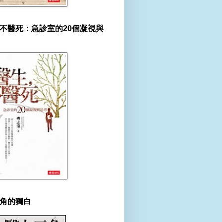
不醫死：急診室的20個凝視與
角的獨白