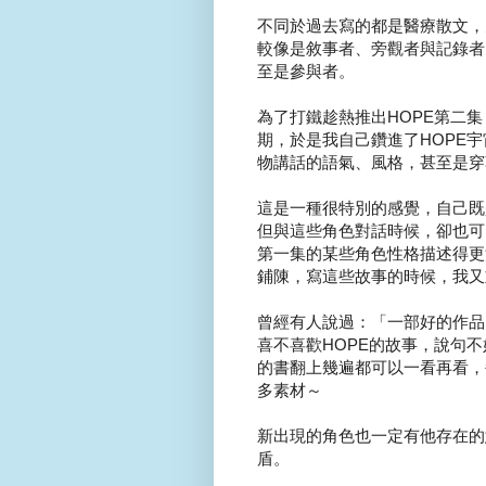
不同於過去寫的都是醫療散文，
較像是敘事者、旁觀者與記錄者
至是參與者。
為了打鐵趁熱推出HOPE第二
期，於是我自己鑽進了HOPE
物講話的語氣、風格，甚至是穿
這是一種很特別的感覺，自己既
但與這些角色對話時候，卻也可
第一集的某些角色性格描述得更
鋪陳，寫這些故事的時候，我又
曾經有人說過：「一部好的作品
喜不喜歡HOPE的故事，說句
的書翻上幾遍都可以一看再看，
多素材～
新出現的角色也一定有他存在的
盾。