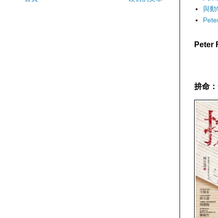
與動
Pet
Pete
拚命：