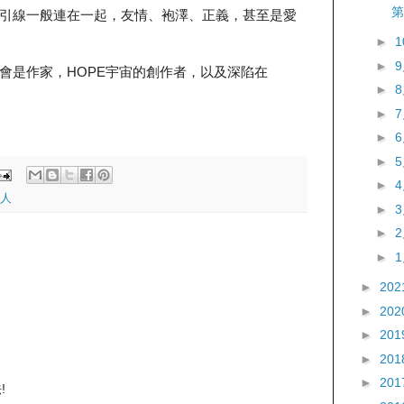
第
引線一般連在一起，友情、袍澤、正義，甚至是愛
►
►
會是作家，HOPE宇宙的創作者，以及深陷在
►
►
►
►
►
人
►
►
►
►
202
►
202
►
201
►
201
►
201
!