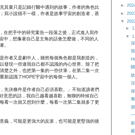
►
202
充其量只是記錄行醫中遇到的故事，作者的角色比
►
202
；寫小說很不一樣，作者是故事宇宙的創造者，甚
▼
202
►
集，在把手中的研究案告一段落之後，正式進入寫作
▼
宇宙中，想像著自己是主角的話會怎麼做，不同的人
深
著。
我
是作者又是劇中人，雖然每個角色都是我創造的，
H
以發現一些連我自己都不認識的內心世界。除了把
關
清楚之外，也把第一集的一些伏筆，在第二集一次
故
重新認識了HOPE宇宙中的每個一個人。
沒
，先決條件是作者自己必須喜歡。」不知道讀者們
保
不好意思的話，我自己越看越喜歡，無聊的時候自己
漸
每看一次就又想到什麼，每看一次第二集就多了更
朋
一
意義，可能是更強大的反派，也可能是更堅強的後
新
嚴