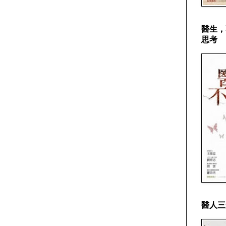
醫生，
思考
醫人三