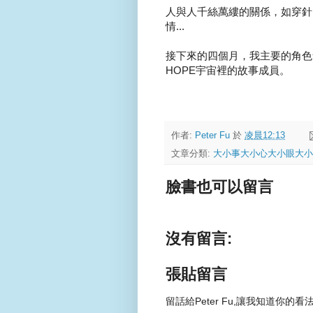
人與人千絲萬縷的關係，如穿針
情...
接下來的四個月，我主要的角色
HOPE宇宙裡的故事成員。
作者:
Peter Fu
於
凌晨12:13
文章分類:
大小事大小心大小眼大小
臉書也可以留言
沒有留言:
張貼留言
留話給Peter Fu,讓我知道你的看法