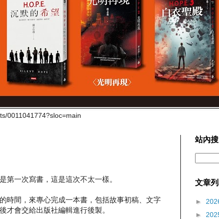
cts/0011041774?sloc=main
站內搜
是第一次寫書，這是這次不太一樣。
文章列
的時間，來專心完成一本書，包括故事初稿、文字
►
202
後才會交給出版社編輯進行後製。
►
202