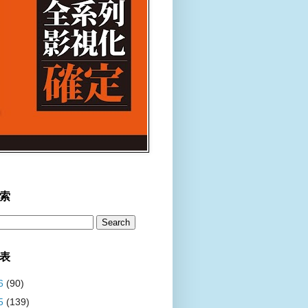
索
表
6
(90)
5
(139)