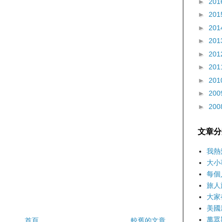
►
201
►
201
►
201
►
201
►
201
►
201
►
201
►
200
►
200
文章分
我熱
大小
每個
旅人
大家
美國
萬眾
首頁
較舊的文章