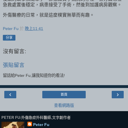
急救處置後穩定，病患接受了手術，然後到加護病房觀察。
外傷醫療的日常，就是這麼樸實無華而有趣。
Peter Fu
於
晚上11:41
分享
沒有留言:
張貼留言
留話給Peter Fu,讓我知道你的看法!
‹
›
首頁
查看網路版
PETER FU:外傷急症外科醫師,文字創作者
Peter Fu