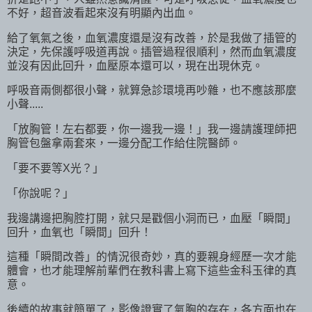
不好，超音波看起來沒有明顯內出血。
給了氧氣之後，血氧濃度還是沒有改善，於是我做了插管的
決定，先保護呼吸道再說。插管過程很順利，然而血氧濃度
並沒有因此回升，血壓原本還可以，現在出現休克。
呼吸音兩側都很小聲，就算急診環境再吵雜，也不應該那麼
小聲.....
「放胸管！左右都要，你一邊我一邊！」我一邊請護理師把
胸管包盤拿兩套來，一邊分配工作給住院醫師。
「要不要等X光？」
「你說呢？」
我邊講邊把胸腔打開，就只是戳個小洞而已，血壓「瞬間」
回升，血氧也「瞬間」回升！
這種「瞬間改善」的情況很奇妙，真的要親身經歷一次才能
體會，也才能理解前輩們在教科書上寫下這些金科玉律的真
意。
後續的故事就簡單了，影像證實了氣胸的存在，各方面也在