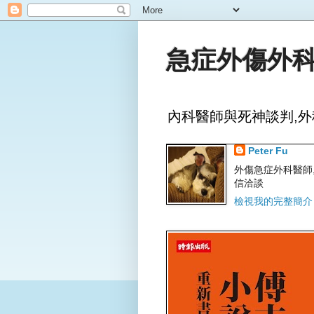
急症外傷外科
內科醫師與死神談判,外
Peter Fu
外傷急症外科醫師,文字
信洽談
檢視我的完整簡介