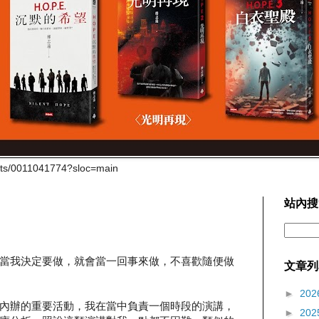
cts/0011041774?sloc=main
站內搜
當我決定要做，就會當一回事來做，不喜歡隨便做
文章列
►
202
內辦的重要活動，我在當中負責一個時段的演講，
►
202