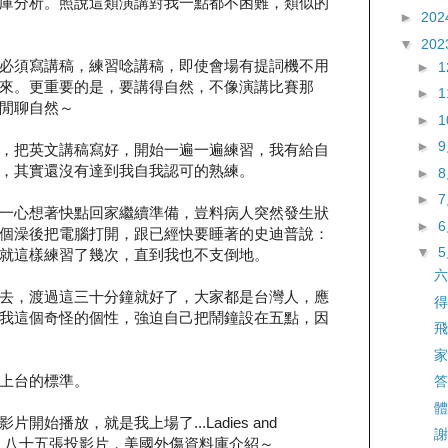
庫分析。照說這類演講對我一點都不困難，類似的
►
202
▼
202
必須寫講稿，練習唸講稿，即使會場有提詞機不用
►
來。更重要的是，要講得自然，不像演講比賽那
►
閒聊自然～
►
►
，把英文講稿寫好，開始一遍一遍練習，我有給自
，其實還沒有達到我自我認可的熟練。
►
►
一心想著快點回家繼續準備，豈料病人突然發生狀
►
個澡後把電腦打開，跟已經快要睡著的史迪普說：
▼
就這樣練習了幾次，直到我也不支倒地。
六
去，渡過這三十分鐘就好了，大家都是台灣人，應
得
我這個奇怪的個性，強迫自己把鬧鐘設在五點，因
飛
家
上台的標準。
答
體
始播放，就是我上場了...Ladies and
謝
三十分鐘，八十五張投影片，美國外傷資料庫介紹～