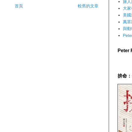
旅人
首頁
較舊的文章
大家
美國
萬眾
與動
Pet
Pete
拚命：