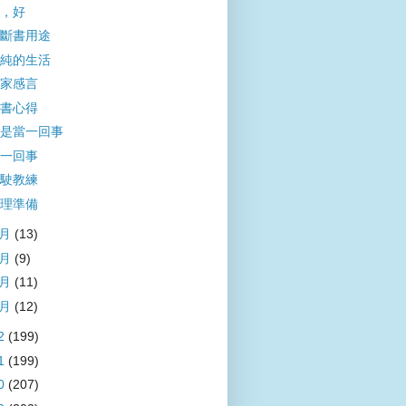
，好
斷書用途
純的生活
家感言
書心得
是當一回事
一回事
駛教練
理準備
4月
(13)
3月
(9)
2月
(11)
1月
(12)
2
(199)
1
(199)
0
(207)