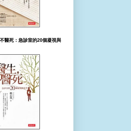
不醫死：急診室的20個凝視與