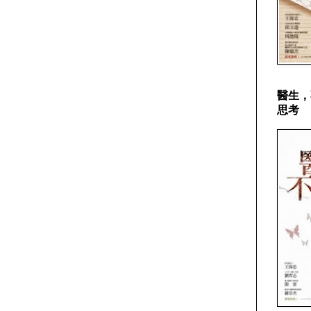
醫生，
思考