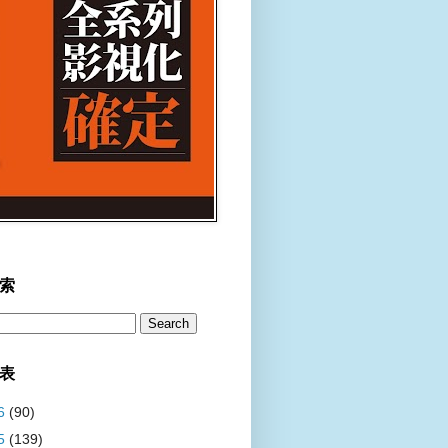
索
表
6
(90)
5
(139)