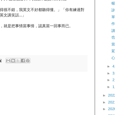
喔
得很不錯，我英文不好都聽得懂。」「你有練過對
診
文講笑話...」
單
作
，就是把事情當事情，認真當一回事而已。
讀
也
當
駕
心
►
►
►
►
►
202
►
202
►
202