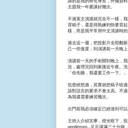
講的是我的研究專長，外傷資料
主題我一年要講好幾次。
不過英文演講就完全不一樣，我
背稿子，還是得熟練到快要背起
樣，而是我平常用中文演講時的
過去這一週，把投影片全部翻新
己一些進度，到演講前一天晚上
演講前一天的手術開到晚上，我
況，處理完回到家接近午夜。洗
「你先睡，我還要工作一下。」
也曾經想過，其實就把稿子唸過
該對語言的要求不會太高。不過
為我還需要練習幾次。
出門前我必須確定已經達到可以
主持人介紹完畢，燈光暗下，投影片開
gentlemen...足足講滿