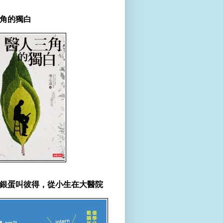
角的獨白
銀蛋叫彼得，從小生在大醫院