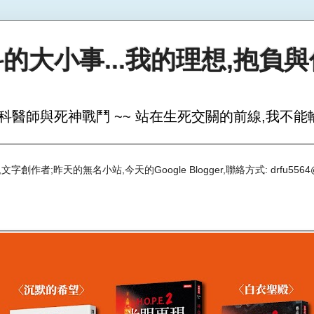
的大小事...我的理想,抱負
科醫師與死神戰鬥 ~~ 站在生死交關的前線,我不能輸
創作者;昨天的無名小站,今天的Google Blogger,聯絡方式: drfu5564