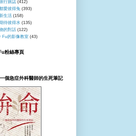
旅行旅誌
(412)
都愛彼得兔
(393)
新生活
(158)
期待彼得水
(135)
物的對話
(122)
er Fu的影像教室
(43)
r Fu粉絲專頁
一個急症外科醫師的生死筆記