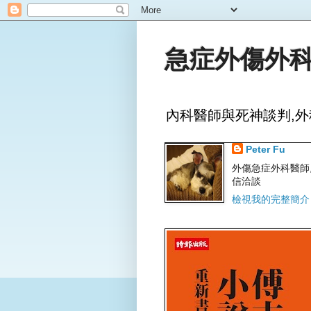
急症外傷外科
內科醫師與死神談判,外
Peter Fu
外傷急症外科醫師,文字
信洽談
檢視我的完整簡介