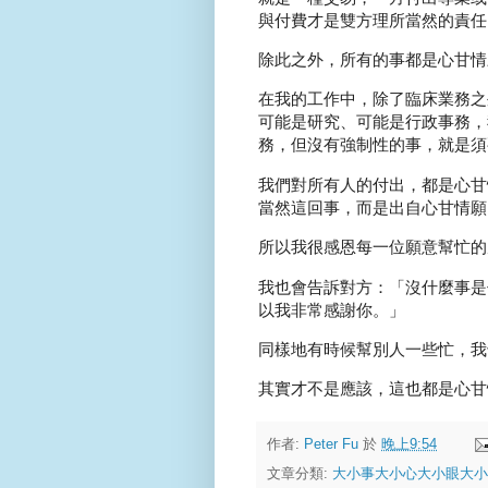
與付費才是雙方理所當然的責任
除此之外，所有的事都是心甘情
在我的工作中，除了臨床業務之
可能是研究、可能是行政事務，
務，但沒有強制性的事，就是須
我們對所有人的付出，都是心甘
當然這回事，而是出自心甘情願
所以我很感恩每一位願意幫忙的
我也會告訴對方：「沒什麼事是
以我非常感謝你。」
同樣地有時候幫別人一些忙，我
其實才不是應該，這也都是心甘
作者:
Peter Fu
於
晚上9:54
文章分類:
大小事大小心大小眼大小