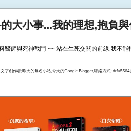
的大小事...我的理想,抱負
科醫師與死神戰鬥 ~~ 站在生死交關的前線,我不能輸
創作者;昨天的無名小站,今天的Google Blogger,聯絡方式: drfu5564