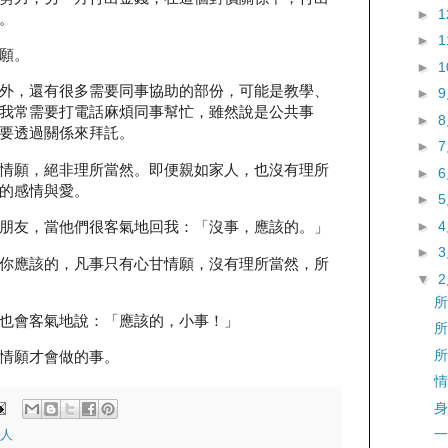
►
。
►
願。
►
外，還有很多需要同事協助的部份，可能是教學、
►
我常需要打電話麻煩同事幫忙，雖然說是公共事
►
要透過關係來拜託。
►
情願，絕非理所當然。即便親如家人，也沒有理所
►
的感情與愛。
►
►
朋友，當他們很客氣地回我：「沒事，應該的。」
►
你應該的，凡事只有心甘情願，沒有理所當然，所
▼
所
也會客氣地說：「應該的，小事！」
所
所
情願才會做的事。
情
身
一
人