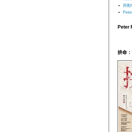
與動
Pet
Pete
拚命：