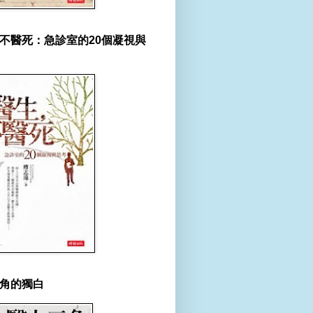
不醫死：急診室的20個凝視與
角的獨白