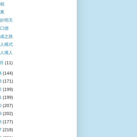
相
累
好明天
口德
成之路
人模式
人壞人
1月
(11)
4
(144)
3
(171)
2
(199)
1
(199)
0
(207)
9
(202)
8
(177)
7
(218)