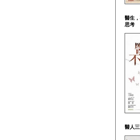
醫生，
思考
醫人三