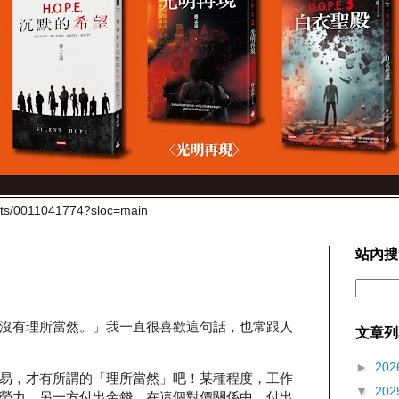
cts/0011041774?sloc=main
站內搜
沒有理所當然。」我一直很喜歡這句話，也常跟人
文章列
►
202
易，才有所謂的「理所當然」吧！某種程度，工作
▼
202
勞力，另一方付出金錢，在這個對價關係中，付出