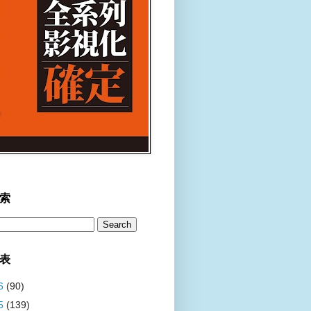
索
表
6
(90)
5
(139)