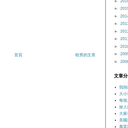
►
201
►
201
►
201
►
201
►
201
►
201
►
201
►
200
首頁
較舊的文章
►
200
文章分
我熱
大小
每個
旅人
大家
美國
萬眾