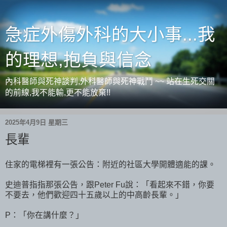
急症外傷外科的大小事...我
的理想,抱負與信念
內科醫師與死神談判,外科醫師與死神戰鬥 ~~ 站在生死交關
的前線,我不能輸,更不能放棄!!
2025年4月9日 星期三
長輩
住家的電梯裡有一張公告：附近的社區大學開體適能的課。
史迪普指指那張公告，跟Peter Fu說：「看起來不錯，你要
不要去，他們歡迎四十五歲以上的中高齡長輩。」
P：「你在講什麼？」