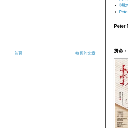
與動
Pet
Pete
拚命：
首頁
較舊的文章