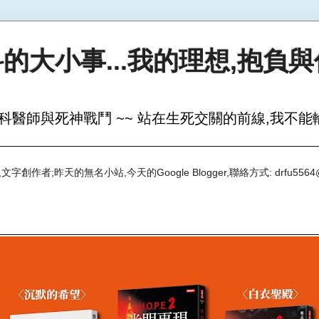
的大小事...我的理想,抱負
科醫師與死神戰鬥 ~~ 站在生死交關的前線,我不能輸
創作者;昨天的無名小站,今天的Google Blogger,聯絡方式: drfu5564