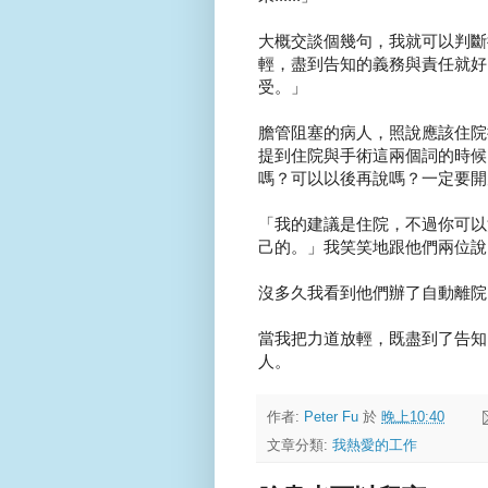
大概交談個幾句，我就可以判斷
輕，盡到告知的義務與責任就好
受。」
膽管阻塞的病人，照說應該住院
提到住院與手術這兩個詞的時候
嗎？可以以後再說嗎？一定要開
「我的建議是住院，不過你可以
己的。」我笑笑地跟他們兩位說
沒多久我看到他們辦了自動離院
當我把力道放輕，既盡到了告知
人。
作者:
Peter Fu
於
晚上10:40
文章分類:
我熱愛的工作