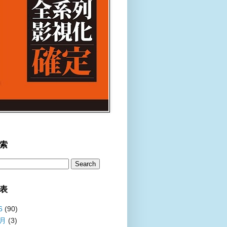
索
表
6
(90)
8月
(3)