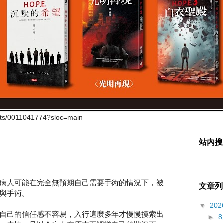
cts/0011041774?sloc=main
站內搜
病人可能在完全無預期自己需要手術的情況下，被
文章列
與手術。
▼
202
自己的信任感不容易，入行這麼多年才慢慢摸索出
►