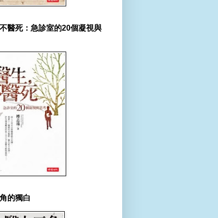
不醫死：急診室的20個凝視與
角的獨白