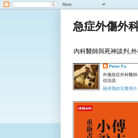
急症外傷外科
內科醫師與死神談判,外
Peter Fu
外傷急症外科醫師,文字
信洽談
檢視我的完整簡介