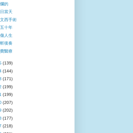
爛的
日當天
文西手術
五十年
傷人生
斬後奏
費醫療
5
(139)
4
(144)
3
(171)
2
(199)
1
(199)
0
(207)
9
(202)
8
(177)
7
(218)