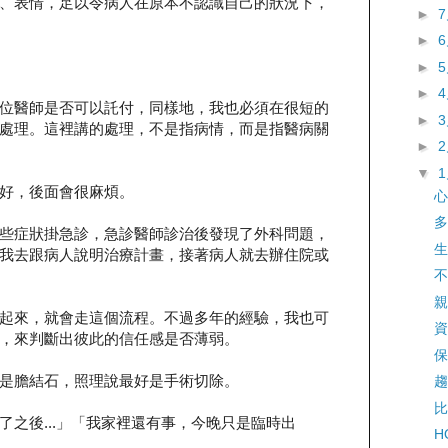
、表情，足以令病人在原本不認識自己的狀況下，
►
►
►
►
位醫師是否可以託付，同樣地，我也必須在很短的
►
處理。這裡講的處理，不是指病情，而是指醫病關
►
▼
好，後面會很麻煩。
心
多
些症狀掛急診，急診醫師診治後發現了外科問題，
生
我去跟病人說明治療計畫，接著病人就去辦住院或
不
親
起來，就會走這個流程。不過多年的經驗，我也可
資
，來判斷出彼此的信任感是否薄弱。
保
是膽結石，照理說最好是手術切除。
趨
比
了之後...」「我家裡還有事，今晚只是臨時出
H