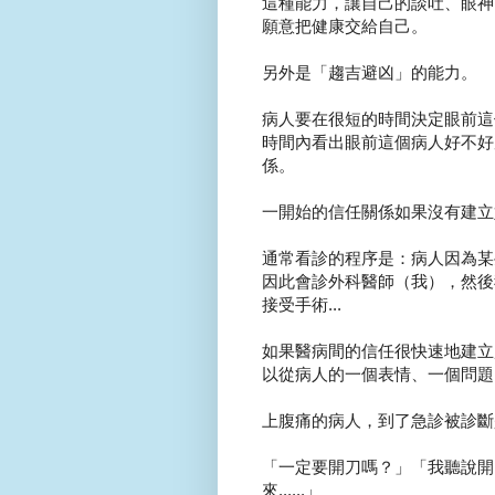
這種能力，讓自己的談吐、眼神
願意把健康交給自己。
另外是「趨吉避凶」的能力。
病人要在很短的時間決定眼前這
時間內看出眼前這個病人好不好
係。
一開始的信任關係如果沒有建立
通常看診的程序是：病人因為某
因此會診外科醫師（我），然後
接受手術...
如果醫病間的信任很快速地建立
以從病人的一個表情、一個問題
上腹痛的病人，到了急診被診斷
「一定要開刀嗎？」「我聽說開
來......」