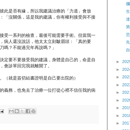
爛
彼此是否有緣，所以我建議治療的「力道」會放
生
：「沒關係，這是我的建議，你有權利接受與不接
達
第
悲
接受一系列的檢查，最後可能需要手術。但當我一
，病人還沒說話，他太太立刻皺眉頭：「真的要
先
刀嗎？不能過完年再說嗎？」
自
決定要不要接受我的建議，身體是自己的，命是自
►
202
，會診單回完我就離開了。
►
202
►
202
。（就是簽切結書證明是自己要出院的）
►
202
的義務，也免去了治療一位打從心裡不信任我的病
►
202
►
202
►
201
►
201
►
201