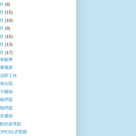
7月
(8)
6月
(15)
5月
(10)
4月
(9)
3月
(15)
2月
(13)
1月
(17)
有餘悸
重職業
活即工作
肯出院
子關係
格問題
險問題
吉避凶
較的基準點
OPE3白衣聖殿