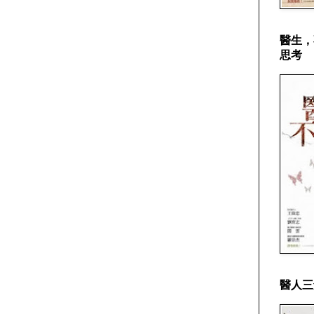
醫生，
思考
醫人三