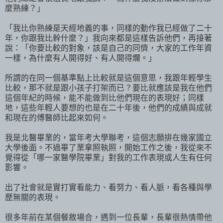
麼熟練？」
「我比你熟練是天經地義的事，同樣的動作我已經做了二十
年，你跟我比幹什麼？」我向來都是這樣告訴他們，再接著
說：「你要比較的對象，該是自己的同儕，大家的工作年資
一樣，為什麼有人開得好、有人開得爛。」
所謂的在同一個基準點上比較就是這個意思，我跟年輕學生
比較，那不就是跟小孩子打架而已？要比就應該是我在他們
這個年紀的時候，能不能做到比他們現在的表現好；同樣
地，這些年輕人要想的也是在二十年後，他們的成績與成就
和現在的傅醫師比起來如何。
我是北醫畢業的，當年考大學聯考，這個志願排在幾家國立
大學後面。不過畢了業拿照執照，開始工作之後，我從來不
覺得從「哪一家醫學院畢業」對我的工作表現或人生有任何
影響。
出了社會就是實打實看能力、看努力、看人脈，看各種與學
歷無關的表現。
很多年前在某個餐敘場合，遇到一位長輩，長輩很熱情帶他