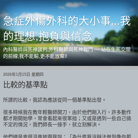
急症外傷外科的大小事...我
的理想,抱負與信念
內科醫師與死神談判,外科醫師與死神戰鬥 ~~ 站在生死交關
的前線,我不能輸,更不能放棄!!
2026年1月15日 星期四
比較的基準點
所謂的比較，我認為應該從同一個基準點出發。
很多時候我在教年輕醫師開刀，由於他們剛入行，許多動作
都才剛開始學，常會看起來很笨拙；又或是遇到一些自己搞
不定的情況，我們師長一接手，就立刻解決。
他們總是會很沮喪地跟我說：「為什麼我沒辦法做到像你那