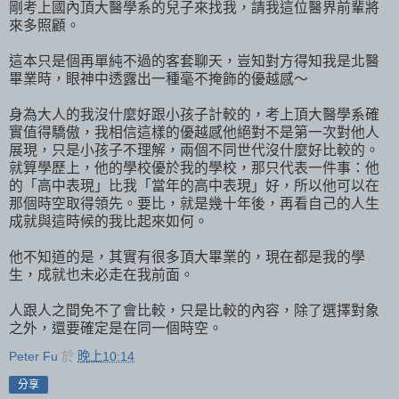
剛考上國內頂大醫學系的兒子來找我，請我這位醫界前輩將
來多照顧。
這本只是個再單純不過的客套聊天，豈知對方得知我是北醫
畢業時，眼神中透露出一種毫不掩飾的優越感～
身為大人的我沒什麼好跟小孩子計較的，考上頂大醫學系確
實值得驕傲，我相信這樣的優越感他絕對不是第一次對他人
展現，只是小孩子不理解，兩個不同世代沒什麼好比較的。
就算學歷上，他的學校優於我的學校，那只代表一件事：他
的「高中表現」比我「當年的高中表現」好，所以他可以在
那個時空取得領先。要比，就是幾十年後，再看自己的人生
成就與這時候的我比起來如何。
他不知道的是，其實有很多頂大畢業的，現在都是我的學
生，成就也未必走在我前面。
人跟人之間免不了會比較，只是比較的內容，除了選擇對象
之外，還要確定是在同一個時空。
Peter Fu
於
晚上10:14
分享