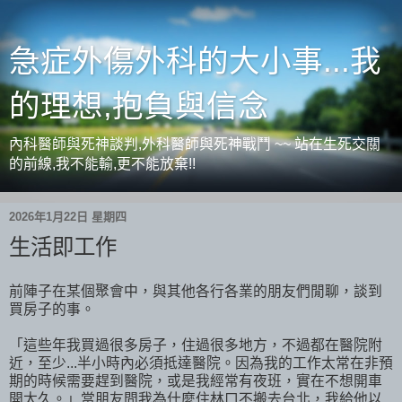
急症外傷外科的大小事...我
的理想,抱負與信念
內科醫師與死神談判,外科醫師與死神戰鬥 ~~ 站在生死交關
的前線,我不能輸,更不能放棄!!
2026年1月22日 星期四
生活即工作
前陣子在某個聚會中，與其他各行各業的朋友們閒聊，談到
買房子的事。
「這些年我買過很多房子，住過很多地方，不過都在醫院附
近，至少...半小時內必須抵達醫院。因為我的工作太常在非預
期的時候需要趕到醫院，或是我經常有夜班，實在不想開車
開太久。」當朋友問我為什麼住林口不搬去台北，我給他以