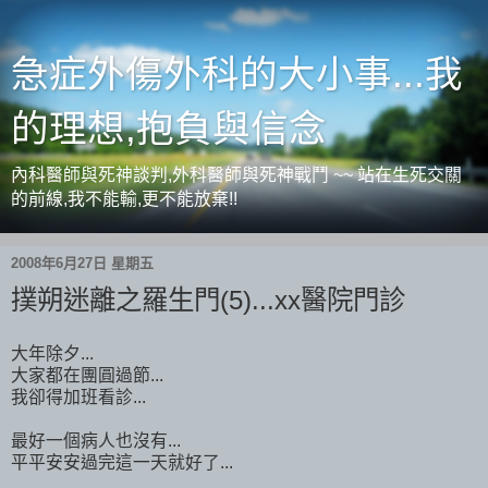
急症外傷外科的大小事...我
的理想,抱負與信念
內科醫師與死神談判,外科醫師與死神戰鬥 ~~ 站在生死交關
的前線,我不能輸,更不能放棄!!
2008年6月27日 星期五
撲朔迷離之羅生門(5)...xx醫院門診
大年除夕...
大家都在團圓過節...
我卻得加班看診...
最好一個病人也沒有...
平平安安過完這一天就好了...