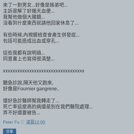
來了一對男女...好像是姊弟吧...
主訴是解了好幾天血便...
我幫他做個大腸鏡...
沒看到什麼東西就請他回家休息了...
有些時候,內視鏡檢查會產生併發症...
包括可能造成出血或穿孔...
這些我都有說明過...
同意書上也寫得很清楚...
xxxxxxxxxxxxxxxxxxxxxxxxxxxxxxxxxx
聽急診說,隔天他又跑來,
好像是Fournier gangrene..
還好急診醫師幫我轉走了...
死亡率這麼高的病還是別在我們醫院處理...
弄不好還要被告...
Peter Fu
於
凌晨12:00
分享