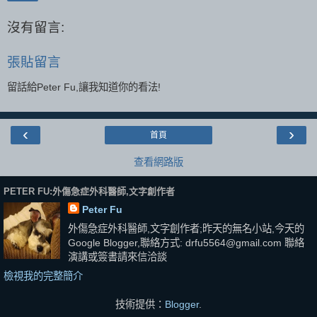
沒有留言:
張貼留言
留話給Peter Fu,讓我知道你的看法!
‹
›
首頁
查看網路版
PETER FU:外傷急症外科醫師,文字創作者
Peter Fu
外傷急症外科醫師,文字創作者;昨天的無名小站,今天的
Google Blogger,聯絡方式: drfu5564@gmail.com 聯絡
演講或簽書請來信洽談
檢視我的完整簡介
技術提供：
Blogger
.