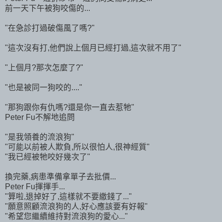
前一天下午被狗咬傷的...
"在急診打過破傷風了嗎?"
"這次沒有打,他們說上個月已經打過,這次就不用了"
"上個月?那次怎麼了?"
"也是被同一狗咬的...."
"那狗跟你有仇嗎?還是你一直去惹牠"
Peter Fu不解地追問
"是我領養的流浪狗"
"可能以前被人欺負,所以很怕人,很神經質"
"我已經被牠咬好幾次了"
換完藥,病患準備拿單子去批價...
Peter Fu揮揮手...
"算啦,退掉好了,這樣就不要繳錢了..."
"願意照顧流浪狗的人,好心應該要有好報"
"希望您繼續維持對流浪狗的愛心..."