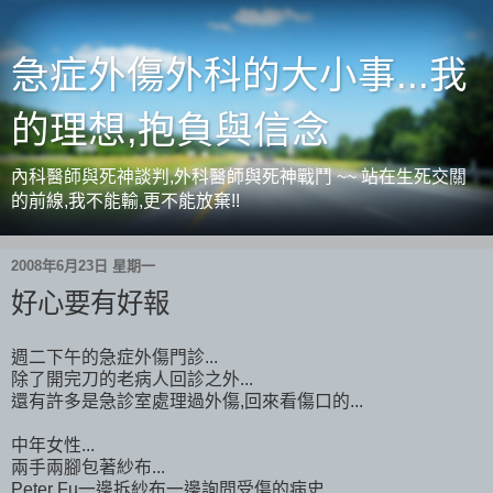
急症外傷外科的大小事...我
的理想,抱負與信念
內科醫師與死神談判,外科醫師與死神戰鬥 ~~ 站在生死交關
的前線,我不能輸,更不能放棄!!
2008年6月23日 星期一
好心要有好報
週二下午的急症外傷門診...
除了開完刀的老病人回診之外...
還有許多是急診室處理過外傷,回來看傷口的...
中年女性...
兩手兩腳包著紗布...
Peter Fu一邊拆紗布一邊詢問受傷的病史...