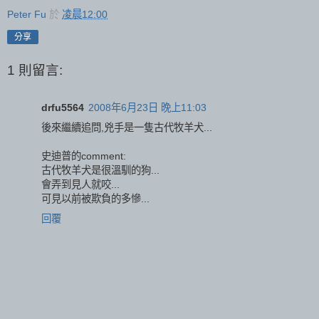
Peter Fu
於
凌晨12:00
分享
1 則留言:
drfu5564
2008年6月23日 晚上11:03
後來繼續追問,兇手是一隻古代牧羊犬...
史迪普的comment:
古代牧羊犬是很溫馴的狗...
會弄到見人就咬...
可見以前被欺負的多慘...
回覆