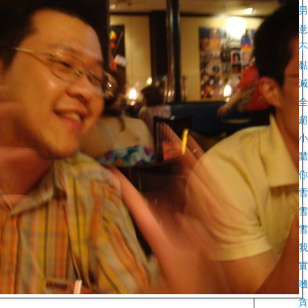
男
意
不
黏
滅
全
超
小
體
你
雪
雪
雪
我
實
嘰
貪