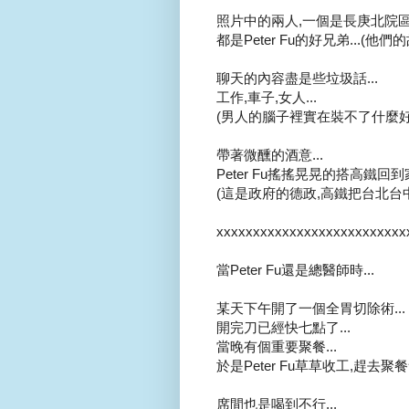
照片中的兩人,一個是長庚北院區
都是Peter Fu的好兄弟...(他
聊天的內容盡是些垃圾話...
工作,車子,女人...
(男人的腦子裡實在裝不了什麼好
帶著微醺的酒意...
Peter Fu搖搖晃晃的搭高鐵回到家
(這是政府的德政,高鐵把台北台
xxxxxxxxxxxxxxxxxxxxxxxxxx
當Peter Fu還是總醫師時...
某天下午開了一個全胃切除術...
開完刀已經快七點了...
當晚有個重要聚餐...
於是Peter Fu草草收工,趕去聚餐會
席間也是喝到不行...