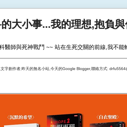
的大小事...我的理想,抱負
科醫師與死神戰鬥 ~~ 站在生死交關的前線,我不能輸
創作者;昨天的無名小站,今天的Google Blogger,聯絡方式: drfu5564