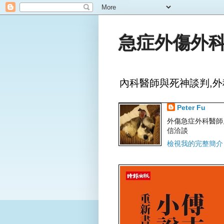
急症外傷外科
內科醫師與死神談判,外
Peter Fu
外傷急症外科醫師,文字
信洽談
檢視我的完整簡介