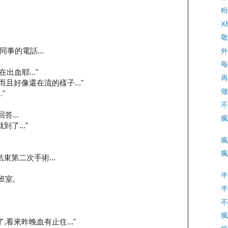
粉
X
敬
事的電話...
外
每
在出血耶..."
再
而且好像還在流的樣子..."
做
"
不
答...
瘋
了..."
瘋
瘋
束第二次手術...
半
班室,
半
不
瘋
,看來昨晚血有止住..."