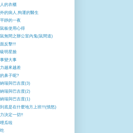
人的衣櫃
外的病人,狗運的醫生
平靜的一夜
鼠板使用心得
鼠無間之辦公室內鬼(鼠間道)
面反擊!!!
級明星臉
事變大事
力越來越差
的鼻子呢?
納瑞與巴吉度(3)
納瑞與巴吉度(2)
納瑞與巴吉度(1)
到底是在什麼地方上班!!!(憤怒)
力決定一切!!
哩瓜啦
吃