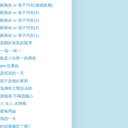
屍兩命 or 母子均安(後續效應)
屍兩命 or 母子均安(4)
屍兩命 or 母子均安(3)
屍兩命 or 母子均安(2)
屍兩命 or 母子均安(1)
是關於老鼠的報導
~~鼠~~鼠~~
氣是人生唯一的價值
aper生產線
是慌張的一天
真不是個好東西
鬼傳奇之雙語法師
酒傷身,不喝酒傷心
人,女人,名牌瘋
量無用論
張的一天
的頭要爆炸了嗎?