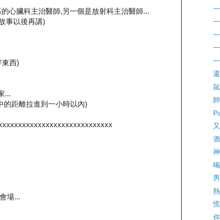
一
的心臟科主治醫師,另一個是放射科主治醫師...
們的故事以後再講)
一
一
一
一
東西)
還
鼠
...
帥
中的距離拉進到一小時以內)
P
xxxxxxxxxxxxxxxxxxxxxxxxxxxxx
又
酒
神
喝
男
熱
場...
慌
你