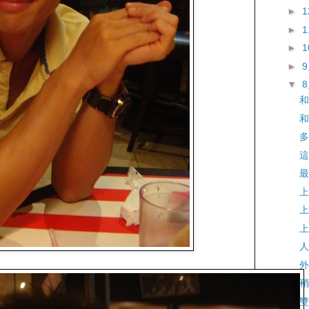
►
►
►
►
▼
和
和
多
這
最
上
上
上
人
外
稍
雙