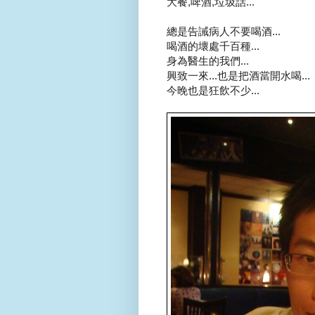
大餐,啤酒,垃圾話...
總是告誡病人不要喝酒...
喝酒的壞處千百種...
身為醫生的我們...
興致一來...也是把酒當開水喝...
今晚也是狂飲不少...