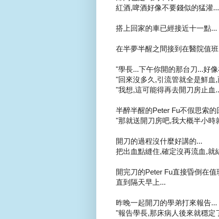
紅酒,啤酒好像不要錢似的猛灌...
搭上回家的車已經接近十一點...
在半夢半醒之間接到在醫院值班同
"學長...下午你開的那台刀...好像
"回來沒多久,引流管就全是鮮血,
"我想,這可能得再去開刀房止血...
半醉半醒的Peter Fu不假思索的回
"那就送開刀房吧,我大概半小時就到
開刀的過程沒什麼好講的...
把出血點縫住,確定沒再流血,就結
開完刀的Peter Fu直接昏倒在值
直到隔天早上...
昨晚一起開刀的學弟打來報告...
"報告學長,那床病人後來就穩定了