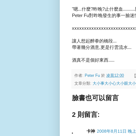
"嗯...什麼?昨晚?止什麼血.........
Peter Fu對昨晚發生的事一臉迷惘
xxxxxxxxxxxxxxxxxxxxxxxxxx
讓人想起醉拳的橋段...
帶著幾分酒意,更是行雲流水...
酒真不是個好東西.....
作者:
Peter Fu
於
凌晨12:00
文章分類:
大小事大小心大小眼大小
臉書也可以留言
2 則留言:
卡神
2008年8月11日 晚上