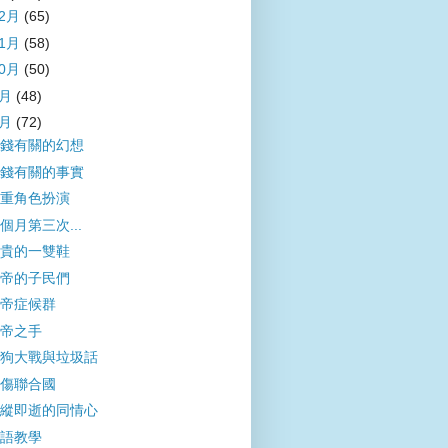
12月
(65)
11月
(58)
10月
(50)
9月
(48)
8月
(72)
錢有關的幻想
錢有關的事實
重角色扮演
個月第三次...
貴的一雙鞋
帝的子民們
帝症候群
帝之手
狗大戰與垃圾話
傷聯合國
縱即逝的同情心
語教學