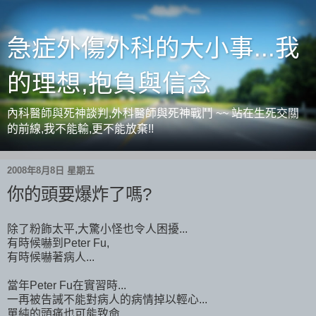
急症外傷外科的大小事...我
的理想,抱負與信念
內科醫師與死神談判,外科醫師與死神戰鬥 ~~ 站在生死交關
的前線,我不能輸,更不能放棄!!
2008年8月8日 星期五
你的頭要爆炸了嗎?
除了粉飾太平,大驚小怪也令人困擾...
有時候嚇到Peter Fu,
有時候嚇著病人...
當年Peter Fu在實習時...
一再被告誡不能對病人的病情掉以輕心...
單純的頭痛也可能致命...