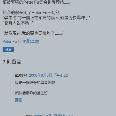
都被緊張的Peter Fu集合到護理站......
無奈的學長問了Peter Fu一句話
"學弟,你問一個正在頭痛的病人,頭是否快爆炸了"
"會有人說不嗎..."
"就像現在,我的頭也要爆炸了........"
Peter Fu
於
凌晨12:00
分享
3 則留言:
jj10374
2008年8月8日 下午1:22
這是一個很好的學習經驗
頭快要爆炸的護生留.
回覆