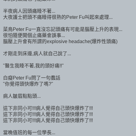
半夜病人因頭痛睡不著...
大夜護士把頭不痛睡得很熟的Peter Fu叫起來處理...
菜鳥Peter Fu一直沒忘記頭痛有可能是腦壓上升的表現...
很怕隨便開個止痛藥會誤事...
腦壓上升會有所謂的explosive headache(爆炸性頭痛)
才剛走到床邊,病人就自己說了...
"醫生我睡不著,我的頭好痛!!"
白癡Peter Fu問了一句蠢話
"你覺得頭快爆炸了嗎?"
病人皺眉點點頭...
這下非同小可!!!病人覺得自己頭快爆炸了!!!
這下非同小可!!!病人覺得自己頭快爆炸了!!!
這下非同小可!!!病人覺得自己頭快爆炸了!!!
當晚值班的每一位學長...