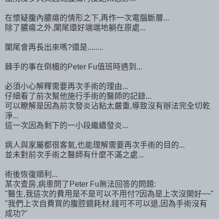
在懷疑腹內膿瘍的情形之下,再作一次電腦斷層...
除了膿瘍之外,闌尾還好端端地躺在原處...
闌尾會再長出來嗎?還是........
棘手的事在倒楣的Peter Fu值班時遇到...
必須小心解釋需要再次手術的理由...
仔細看了前次幫他施行手術的醫師的記錄...
可以瞭解是因為前次發炎沾粘太嚴重,導致沒有辦法完全切乾
淨...
這一次因為剩下的一小段繼續發炎...
病人與家屬都很客氣,也能理解需要再次手術的目的...
並未對前次手術之醫師有什麼不滿之處...
術後恢復順利...
某次查房,病患問了Peter Fu無法回答的問題:
"醫生,我這次的費用是不是可以不用付?因為是上次沒開好~~"
"我們上次自費買的腹腔鏡耗材,錢可不可以退,因為手術沒有
成功?"