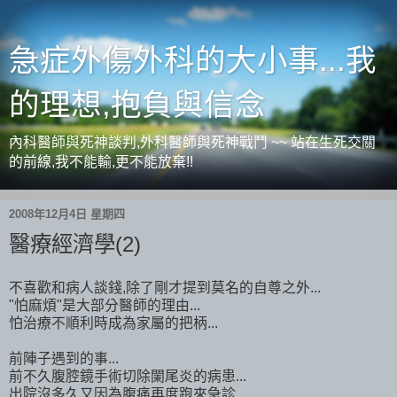
急症外傷外科的大小事...我
的理想,抱負與信念
內科醫師與死神談判,外科醫師與死神戰鬥 ~~ 站在生死交關
的前線,我不能輸,更不能放棄!!
2008年12月4日 星期四
醫療經濟學(2)
不喜歡和病人談錢,除了剛才提到莫名的自尊之外...
"怕麻煩"是大部分醫師的理由...
怕治療不順利時成為家屬的把柄...
前陣子遇到的事...
前不久腹腔鏡手術切除闌尾炎的病患...
出院沒多久又因為腹痛再度跑來急診...