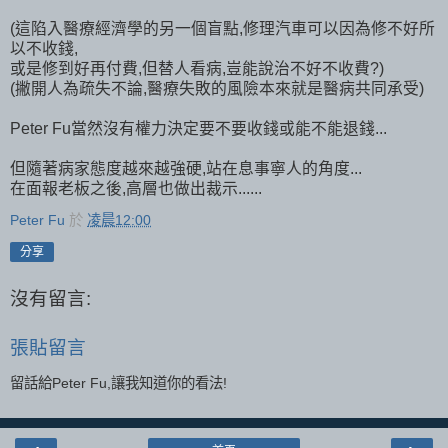
(這陷入醫療經濟學的另一個盲點,修理汽車可以因為修不好所
以不收錢,
或是修到好再付費,但替人看病,豈能說治不好不收費?)
(撇開人為疏失不論,醫療失敗的風險本來就是醫病共同承受)
Peter Fu當然沒有權力決定要不要收錢或能不能退錢...
但隨著病家態度越來越強硬,站在息事寧人的角度...
在面報老板之後,高層也做出裁示......
Peter Fu
於
凌晨12:00
分享
沒有留言:
張貼留言
留話給Peter Fu,讓我知道你的看法!