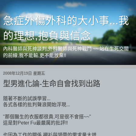
急症外傷外科的大小事...我
的理想,抱負與信念
內科醫師與死神談判,外科醫師與死神戰鬥 ~~ 站在生死交關
的前線,我不能輸,更不能放棄!!
2008年12月19日 星期五
型男進化論-生命自會找到出路
隨著不斷的試誤學習...
各式各樣的批判聲浪開始浮現...
"那個醫生的衣服都很貴,可是很不會搭~~"
這是對Peter Fu最嚴厲的批評!!
也因為工作的關係,襯衫與領帶的需求量大增...