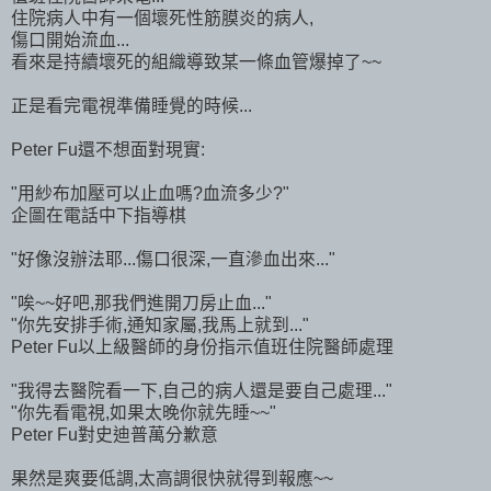
住院病人中有一個壞死性筋膜炎的病人,
傷口開始流血...
看來是持續壞死的組織導致某一條血管爆掉了~~
正是看完電視準備睡覺的時候...
Peter Fu還不想面對現實:
"用紗布加壓可以止血嗎?血流多少?"
企圖在電話中下指導棋
"好像沒辦法耶...傷口很深,一直滲血出來..."
"唉~~好吧,那我們進開刀房止血..."
"你先安排手術,通知家屬,我馬上就到..."
Peter Fu以上級醫師的身份指示值班住院醫師處理
"我得去醫院看一下,自己的病人還是要自己處理..."
"你先看電視,如果太晚你就先睡~~"
Peter Fu對史迪普萬分歉意
果然是爽要低調,太高調很快就得到報應~~