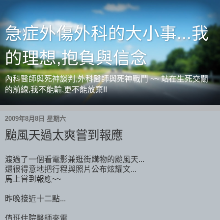
急症外傷外科的大小事...我
的理想,抱負與信念
內科醫師與死神談判,外科醫師與死神戰鬥 ~~ 站在生死交關
的前線,我不能輸,更不能放棄!!
2009年8月8日 星期六
颱風天過太爽嘗到報應
渡過了一個看電影兼逛街購物的颱風天...
還很得意地把行程與照片公布炫耀文...
馬上嘗到報應~~
昨晚接近十二點...
值班住院醫師來電...