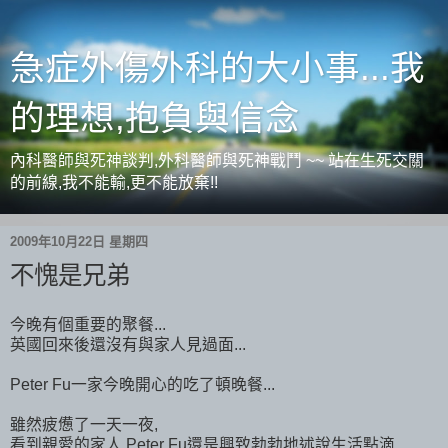
急症外傷外科的大小事...我
的理想,抱負與信念
內科醫師與死神談判,外科醫師與死神戰鬥 ~~ 站在生死交關
的前線,我不能輸,更不能放棄!!
2009年10月22日 星期四
不愧是兄弟
今晚有個重要的聚餐...
英國回來後還沒有與家人見過面...
Peter Fu一家今晚開心的吃了頓晚餐...
雖然疲憊了一天一夜,
看到親愛的家人,Peter Fu還是興致勃勃地述說生活點滴...