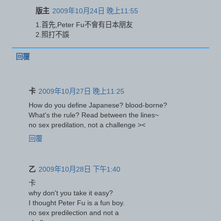
版主
2009年10月24日 晚上11:55
1.首先,Peter Fu不會有日本朋友
2.照打不誤
回覆
卡
2009年10月27日 晚上11:25
How do you define Japanese? blood-borne?
What's the rule? Read between the lines~
no sex predilation, not a challenge ><
回覆
乙
2009年10月28日 下午1:40
卡
why don't you take it easy?
I thought Peter Fu is a fun boy.
no sex predilection and not a