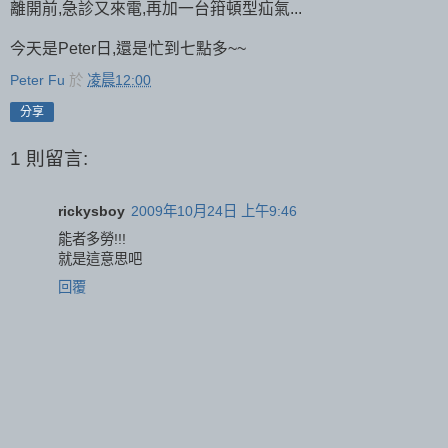
離開前,急診又來電,再加一台箝頓型疝氣...
今天是Peter日,還是忙到七點多~~
Peter Fu
於
凌晨12:00
分享
1 則留言:
rickysboy
2009年10月24日 上午9:46
能者多勞!!!
就是這意思吧
回覆