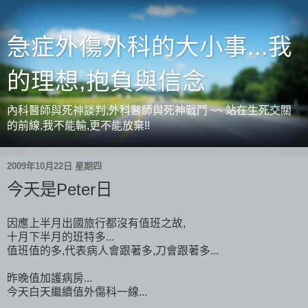
急症外傷外科的大小事...我
的理想,抱負與信念
內科醫師與死神談判,外科醫師與死神戰鬥 ~~ 站在生死交關
的前線,我不能輸,更不能放棄!!
2009年10月22日 星期四
今天是Peter日
因應上半月出國旅行都沒有值班之故,
十月下半月的班特多...
值班值的多,代表病人會跟著多,刀會跟著多...
昨晚值加護病房...
今天白天繼續值外傷科一線...