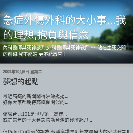
急症外傷外科的大小事...我
的理想,抱負與信念
內科醫師與死神談判,外科醫師與死神戰鬥 ~~ 站在生死交關
的前線,我不能輸,更不能放棄!!
2009年10月6日 星期二
夢想的起點
最近高鐵的新聞鬧得沸沸揚揚...
好像大家都期待高鐵倒閉似的...
儘管台北101是世界第一高樓...
或許當年的十大建設帶動台灣的經濟起飛...
但Peter Fu由衷的認為,台灣高鐵是近年來最偉大的公共建設!!