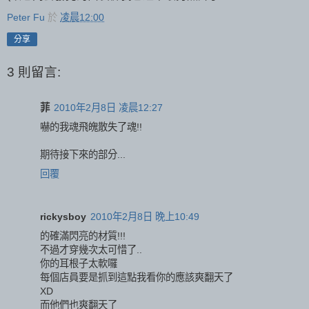
Peter Fu
於
凌晨12:00
分享
3 則留言:
菲
2010年2月8日 凌晨12:27
嚇的我魂飛魄散失了魂!!
期待接下來的部分...
回覆
rickysboy
2010年2月8日 晚上10:49
的確滿閃亮的材質!!!
不過才穿幾次太可惜了..
你的耳根子太軟囉
每個店員要是抓到這點我看你的應該爽翻天了
XD
而他們也爽翻天了