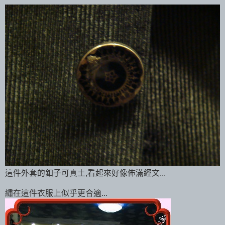
這件外套的釦子可真土,看起來好像佈滿經文...
繡在這件衣服上似乎更合適...