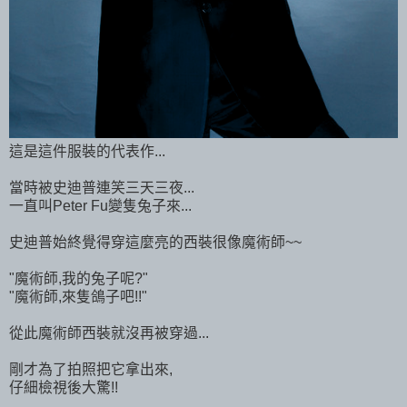
這是這件服裝的代表作...
當時被史迪普連笑三天三夜...
一直叫Peter Fu變隻兔子來...
史迪普始終覺得穿這麼亮的西裝很像魔術師~~
"魔術師,我的兔子呢?"
"魔術師,來隻鴿子吧!!"
從此魔術師西裝就沒再被穿過...
剛才為了拍照把它拿出來,
仔細檢視後大驚!!