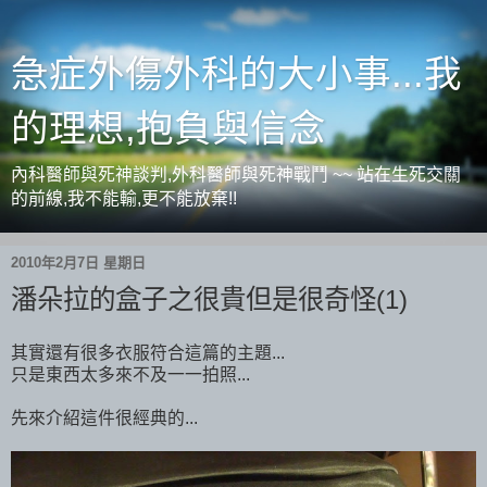
急症外傷外科的大小事...我
的理想,抱負與信念
內科醫師與死神談判,外科醫師與死神戰鬥 ~~ 站在生死交關
的前線,我不能輸,更不能放棄!!
2010年2月7日 星期日
潘朵拉的盒子之很貴但是很奇怪(1)
其實還有很多衣服符合這篇的主題...
只是東西太多來不及一一拍照...
先來介紹這件很經典的...