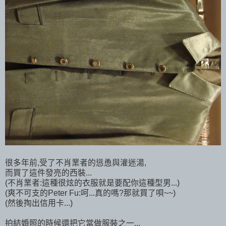
很多年前,受了不肖業者的慫恿與灌迷湯,
而買了這件發亮的西裝...
(不肖業者:這種很炫的衣服就是要配你這種型男...)
(爽不可支的Peter Fu:呵...真的嗎?那就買了唄~~)
(然後掏出信用卡...)
拍結婚照的時候還把它當做服裝之一...