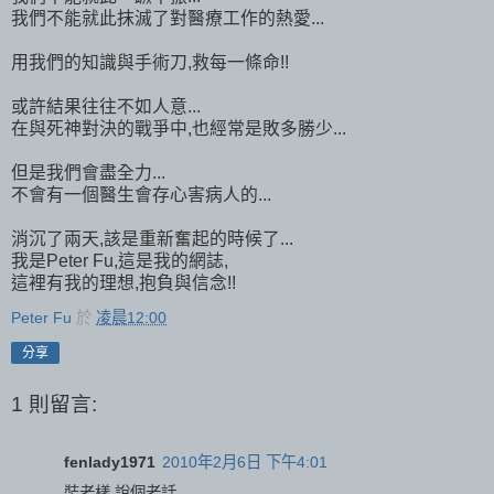
我們不能就此抹滅了對醫療工作的熱愛...
用我們的知識與手術刀,救每一條命!!
或許結果往往不如人意...
在與死神對決的戰爭中,也經常是敗多勝少...
但是我們會盡全力...
不會有一個醫生會存心害病人的...
消沉了兩天,該是重新奮起的時候了...
我是Peter Fu,這是我的網誌,
這裡有我的理想,抱負與信念!!
Peter Fu
於
凌晨12:00
分享
1 則留言:
fenlady1971
2010年2月6日 下午4:01
裝老樣,說個老話 ......