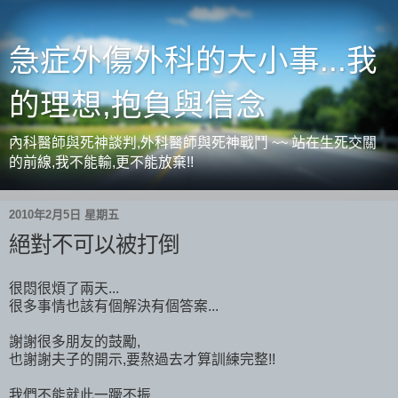
急症外傷外科的大小事...我
的理想,抱負與信念
內科醫師與死神談判,外科醫師與死神戰鬥 ~~ 站在生死交關
的前線,我不能輸,更不能放棄!!
2010年2月5日 星期五
絕對不可以被打倒
很悶很煩了兩天...
很多事情也該有個解決有個答案...
謝謝很多朋友的鼓勵,
也謝謝夫子的開示,要熬過去才算訓練完整!!
我們不能就此一蹶不振...