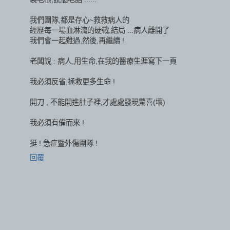
我們團隊,都是存心~救救病人的
經歷每一場血淋漓的硬戰,結局 ...病人離開了
我們會一起難過,然後,再繼續 !
老闆說 : 病人,用生命,在我的醫療生涯寫下一頁
我必須反省,拯救更多生命 !
開刀 , 不能開進肚子裡,才處處發現驚喜(壞)
我必須有備而來 !
挺 ! 急症暨外傷團隊 !
回覆