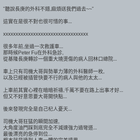
"聽說長庚的外科不錯,麻煩送我們過去~~"
這實在是很不對也很可惜的事...
xxxxxxxxxxxxxxxxxxxxxxxxxxxxxxxxxx
很多年前,坐過一次救護車...
那時候Peter Fu在外科急診,
從基隆長庚轉診一個重大燒燙傷的病人回林口總院...
車上只有司機大哥與勢單力薄的外科醫師一枚,
以及已經被插管快要不行的病人與他的太太...
上車前其實心裡在暗暗祈禱,千萬不要在路上出事才好...
但又不好意思要大哥開快點...
後來發現完全是自己杞人憂天...
司機大哥狂猛的瞬間加速,
大角度油門踩到底完全不減速強力過彎道...
最後漂亮的急停到位...