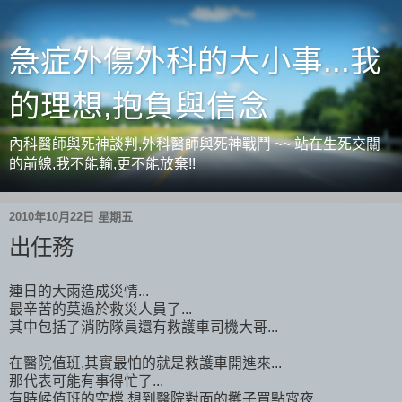
急症外傷外科的大小事...我
的理想,抱負與信念
內科醫師與死神談判,外科醫師與死神戰鬥 ~~ 站在生死交關
的前線,我不能輸,更不能放棄!!
2010年10月22日 星期五
出任務
連日的大雨造成災情...
最辛苦的莫過於救災人員了...
其中包括了消防隊員還有救護車司機大哥...
在醫院值班,其實最怕的就是救護車開進來...
那代表可能有事得忙了...
有時候值班的空檔,想到醫院對面的攤子買點宵夜...