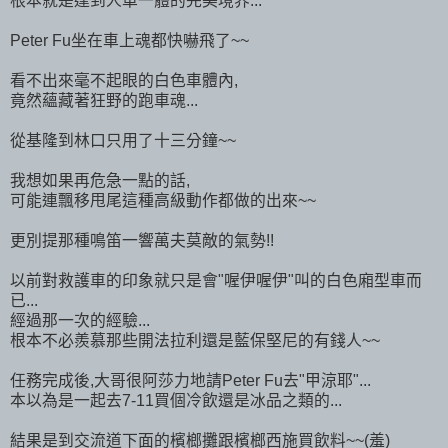
根本就是達到人車一體的完美境界...
Peter Fu坐在車上魂都快嚇飛了~~
看不出來毫不起眼的白色車體內,
竟然蘊藏著狂野的跑車魂...
從基隆到林口只用了十三分鐘~~
我想如果再危急一點的話,
可能連飄移甩尾這種高級動作都做的出來~~
更別提那種鳴笛一響萬夫莫敵的氣勢!!
以前對救護車的印象就只是會"喔伊喔伊"叫的白色廂型車而
已...
經過那一次的經驗...
根本不必羨慕那些開法拉利還是藍保堅尼的有錢人~~
任務完成後,大哥很阿莎力地請Peter Fu去"甲涼耶"...
本以為是一起去7-11買個冷飲還是冰品之類的...
結果是到交流道下面的檳榔攤跟檳榔西施買飲料~~(羞)