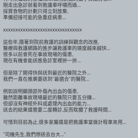
剛走出急診就看到救護車呼嘯而過...
採買食物的計劃只得立刻放棄,
準備迎接可能的急重症病患...
xxxxxxxxxxxxxxxxxxxxxxxxxxxxxxxx
這些年,隨著到院前救護的訓練與觀念的改進,
醫療與救護網路的進步讓救護車的速度越來越快...
很多以前會死在事故現場的傷患,
現在有機會能送進急診室裡拚一拚...
但是除了開得快與送到最近的醫院之外...
我們一直在推廣要送到"最適合"的醫院...
例如說明顯頭部外傷內出血的傷患,
雖然距離事故現場最近的醫院只要五分鐘...
但卻沒有神經外科或處理內出血的能力...
送去的結果還需要二度轉診,反而耽擱了救援時間...
可惜到目前為止,很多家屬還是把救護車當做計程車來用...
"司機先生,我們想送去台大..."