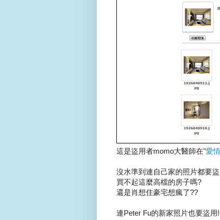
這是盜用者momo大醫師在"
愛情
沒水準到連自己家的照片都要盜
買不起這麼高檔的房子嗎?
還是肖想住豪宅想瘋了??
連Peter Fu的新家照片也要盜用!!