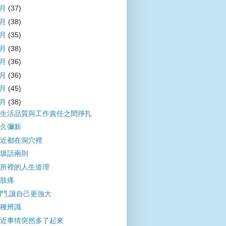
9月
(37)
8月
(38)
7月
(35)
6月
(38)
5月
(36)
4月
(36)
3月
(45)
2月
(38)
生活品質與工作責任之間掙扎
久彌新
近都在洞穴裡
圾話兩則
所裡的人生道理
肢痛
鬥,讓自己更強大
種辨識
近事情突然多了起來