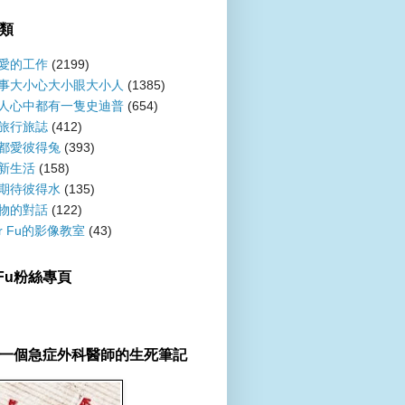
類
愛的工作
(2199)
事大小心大小眼大小人
(1385)
人心中都有一隻史迪普
(654)
旅行旅誌
(412)
都愛彼得兔
(393)
新生活
(158)
期待彼得水
(135)
物的對話
(122)
er Fu的影像教室
(43)
r Fu粉絲專頁
一個急症外科醫師的生死筆記