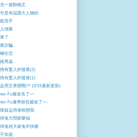
充一篇動物文
可是有認識大人物的
籃高手
入球隊
來了
業詐騙
極生悲
路男蟲
情有驚人的發展(2)
情有驚人的發展(1)
盜用文章開戰!!!! (2/15最新更新)
eter Fu被改名了~~
eter Fu連學校也被改了~~
懷疑盜用者暗戀我
得兔大鬧家樂福
得兔祝大家兔年快樂
不知道