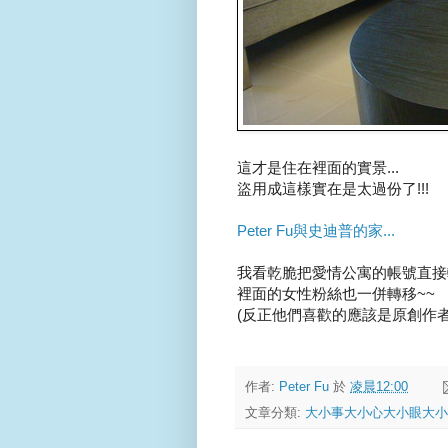
這才是住在裡面的實景...
盜用成這樣實在是太過份了!!!
Peter Fu與史迪普的家...
我看乾脆把愛情公寓的帳號直接轉讓給P
裡面的女性粉絲也一併轉移~~
(反正他們喜歡的應該是原創作者....
作者:
Peter Fu
於
凌晨12:00
文章分類:
大小事大小心大小眼大小