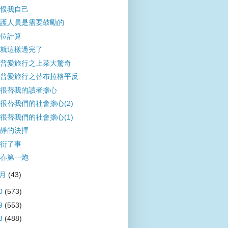
恨我自己
護人員是需要鼓勵的
位計算
就這樣過完了
普愛旅行之上菜大驚奇
普愛旅行之替布拉格平反
很替我的讀者擔心
很替我們的社會擔心(2)
很替我們的社會擔心(1)
靜的決擇
衍了事
春第一炮
1月
(43)
0
(573)
9
(553)
8
(488)