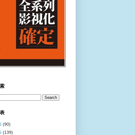
索
表
6
(90)
5
(139)