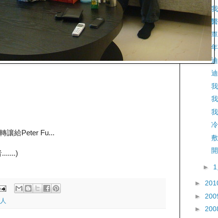
我
醫
單
年
迪
迪
我
我
我
冷
eter Fu...
敷
開
...)
►
►
201
►
200
人
►
200