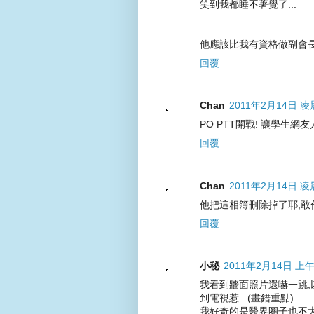
笑到我都睡不著覺了...
他應該比我有資格做副會長
回覆
Chan
2011年2月14日 凌晨
PO PTT開戰! 讓學生網友
回覆
Chan
2011年2月14日 凌晨
他把這相簿刪除掉了耶,敢
回覆
小秘
2011年2月14日 上午
我看到牆面照片還嚇一跳,
到電視惹...(畫錯重點)
我好奇的是醫界圈子也不