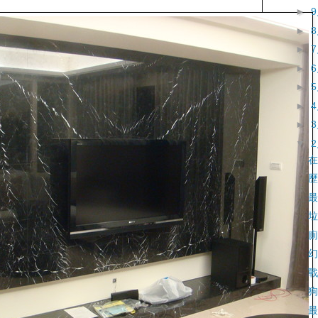
►
►
►
►
►
►
►
▼
在
歷
最
垃
廁
幻
戰
狗
最