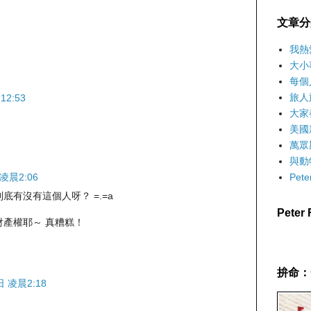
文章分
我熱
大小
每個
旅人
12:53
大家
美國
萬眾
與動
Pet
凌晨2:06
有沒有這個人呀？ =.=a
Pete
產權耶～ 真糟糕！
拚命：
日 凌晨2:18