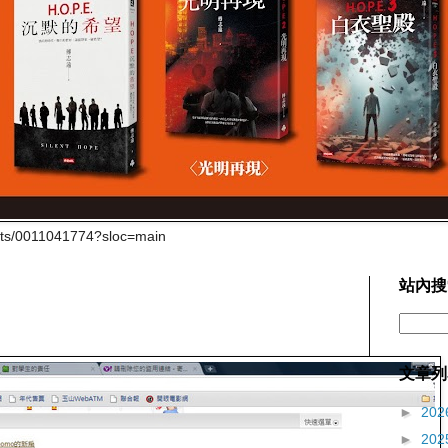
cts/0011041774?sloc=main
站內搜
文章列
►
202
►
202