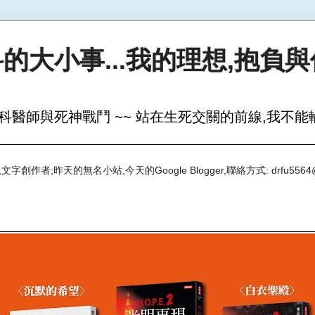
的大小事...我的理想,抱負
科醫師與死神戰鬥 ~~ 站在生死交關的前線,我不能輸
創作者;昨天的無名小站,今天的Google Blogger,聯絡方式: drfu5564