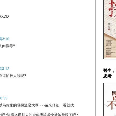
XDD
3:10
人肉搜尋!!
3:12
醫生，
作還怕被人發現?
思考
8:39
以為你家的電視這麼大啊~~~後來仔細一看就找
大吧?這樣盜用別人的資料應該很快就被發現了吧?