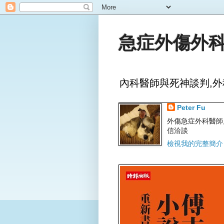
急症外傷外科
內科醫師與死神談判,外
Peter Fu
外傷急症外科醫師,文字
信洽談
檢視我的完整簡介