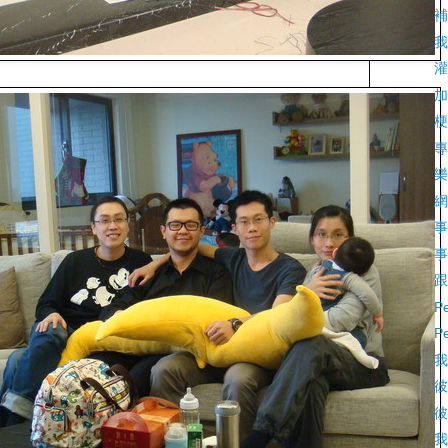
補
我
灌
加
梗
專
樂
網
事
事
跟
P
P
我
彼
彼
我