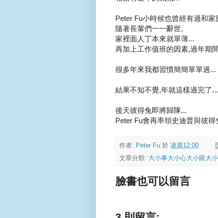
Peter Fu小時候也曾經有過和家
隨著長輩們一一辭世,
家裡面人丁本來就單薄...
再加上工作值班的因素,過年期間
很多年來我都習慣簡簡單單過...
結果不知不覺,年就這樣過完了...
後天彼得兔即將歸隊...
Peter Fu會再率領史迪普與彼
作者:
Peter Fu
於
凌晨12:00
文章分類:
大小事大小心大小眼大小
臉書也可以留言
3 則留言: