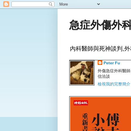
急症外傷外科
內科醫師與死神談判,外
Peter Fu
外傷急症外科醫師,文字
信洽談
檢視我的完整簡介