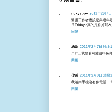
rickysboy
2011年2月7日
醫護工作者應該是與過年最無
且Friday's真的是你好朋友
回覆
絲瓜
2011年2月7日 晚上1
ㄏㄏ...我要看可愛彼得兔拜年
回覆
你弟
2011年2月8日 凌晨1
我越南手機沒有你電話，
回覆