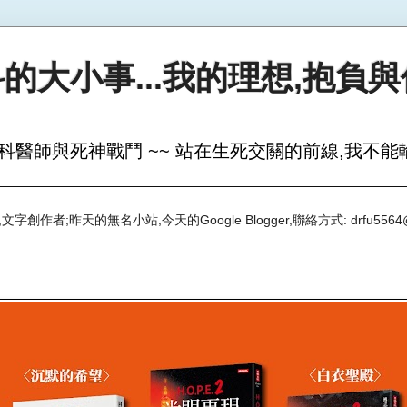
的大小事...我的理想,抱負
科醫師與死神戰鬥 ~~ 站在生死交關的前線,我不能輸
創作者;昨天的無名小站,今天的Google Blogger,聯絡方式: drfu5564