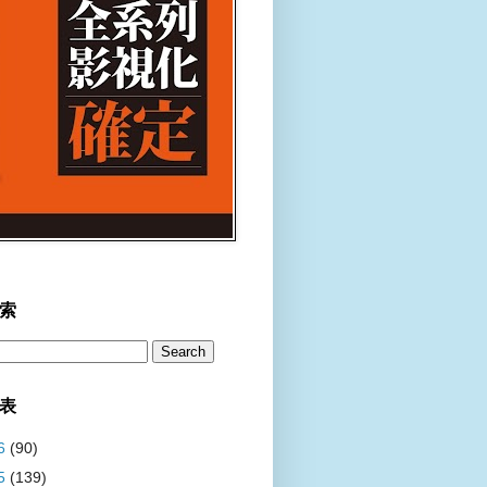
索
表
6
(90)
5
(139)