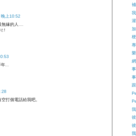
補
我
 晚上10:52
灌
緣的人....
加
ㄝ!
梗
專
樂
0:53
網
...
事
事
跟
:28
P
有空打個電話給我吧。
P
我
彼
彼
我