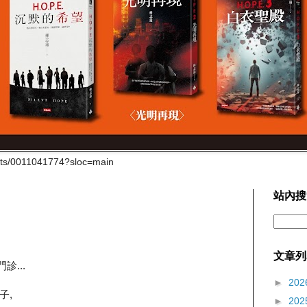
cts/0011041774?sloc=main
站內搜
文章列
診...
►
202
子,
►
202