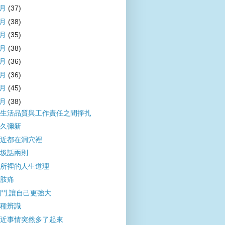
9月
(37)
8月
(38)
7月
(35)
6月
(38)
5月
(36)
4月
(36)
3月
(45)
2月
(38)
生活品質與工作責任之間掙扎
久彌新
近都在洞穴裡
圾話兩則
所裡的人生道理
肢痛
鬥,讓自己更強大
種辨識
近事情突然多了起來