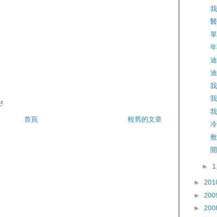
我
醫
單
年
迪
迪
我
我
!
我
首頁
較舊的文章
冷
敷
開
►
►
201
►
200
►
200