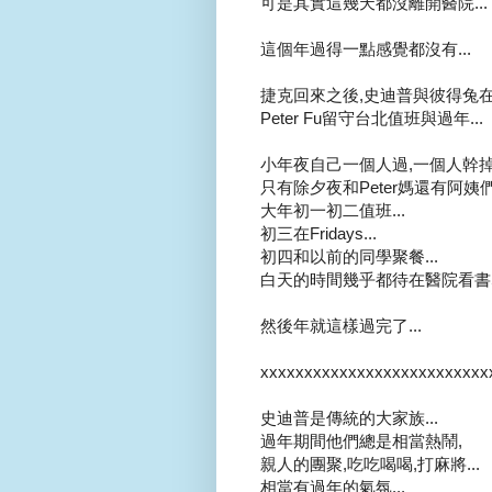
可是其實這幾天都沒離開醫院...
這個年過得一點感覺都沒有...
捷克回來之後,史迪普與彼得兔在溫
Peter Fu留守台北值班與過年...
小年夜自己一個人過,一個人幹掉一大塊
只有除夕夜和Peter媽還有阿姨們
大年初一初二值班...
初三在Fridays...
初四和以前的同學聚餐...
白天的時間幾乎都待在醫院看書寫pa
然後年就這樣過完了...
xxxxxxxxxxxxxxxxxxxxxxxxxx
史迪普是傳統的大家族...
過年期間他們總是相當熱鬧,
親人的團聚,吃吃喝喝,打麻將...
相當有過年的氣氛...