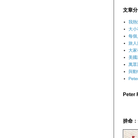
文章分
我熱
大小
每個
旅人
大家
美國
萬眾
與動
Pet
Pete
拚命：