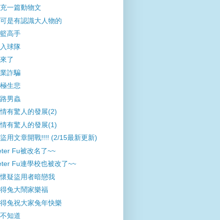
充一篇動物文
可是有認識大人物的
籃高手
入球隊
來了
業詐騙
極生悲
路男蟲
情有驚人的發展(2)
情有驚人的發展(1)
盜用文章開戰!!!! (2/15最新更新)
eter Fu被改名了~~
eter Fu連學校也被改了~~
懷疑盜用者暗戀我
得兔大鬧家樂福
得兔祝大家兔年快樂
不知道