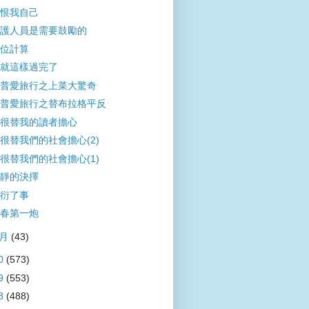
恨我自己
護人員是需要鼓勵的
位計算
就這樣過完了
普愛旅行之上菜大驚奇
普愛旅行之替布拉格平反
很替我的讀者擔心
很替我們的社會擔心(2)
很替我們的社會擔心(1)
靜的決擇
衍了事
春第一炮
1月
(43)
0
(573)
9
(553)
8
(488)