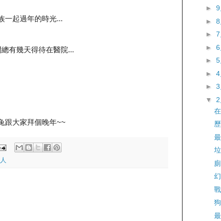
►
族一起過年的時光...
►
►
►
總有幾天得待在醫院...
►
►
►
▼
在
得兔跟大家拜個晚年~~
歷
最
垃
人
廁
幻
戰
狗
最