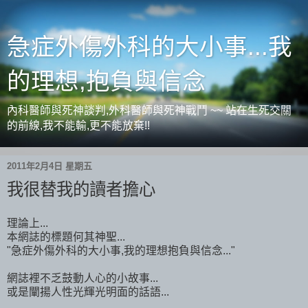
急症外傷外科的大小事...我
的理想,抱負與信念
內科醫師與死神談判,外科醫師與死神戰鬥 ~~ 站在生死交關
的前線,我不能輸,更不能放棄!!
2011年2月4日 星期五
我很替我的讀者擔心
理論上...
本網誌的標題何其神聖...
"急症外傷外科的大小事,我的理想抱負與信念..."
網誌裡不乏鼓動人心的小故事...
或是闡揚人性光輝光明面的話語...