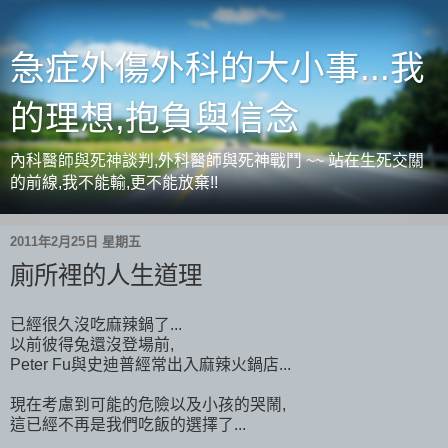
急症外傷外科的大小事...我
的理想,抱負與信念
內科醫師與死神談判,外科醫師與死神戰鬥 ~~ 站在生死交關
的前線,我不能輸,更不能放棄!!
2011年2月25日 星期五
廁所裡的人生道理
已經很久沒吃麻辣鍋了...
以前彼得兔還沒登場前,
Peter Fu與史迪普經常出入麻辣火鍋店...
現在考慮到可能的危險以及小孩的哭鬧,
這已經不再是我們吃飯的選擇了...