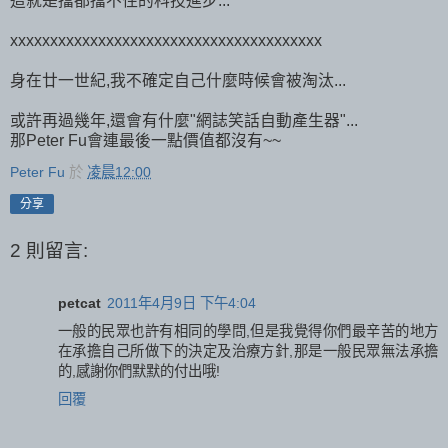
這就是擋都擋不住的科技進步...
xxxxxxxxxxxxxxxxxxxxxxxxxxxxxxxxxxxxxxx
身在廿一世紀,我不確定自己什麼時候會被淘汰...
或許再過幾年,還會有什麼"網誌笑話自動產生器"...
那Peter Fu會連最後一點價值都沒有~~
Peter Fu
於
凌晨12:00
分享
2 則留言:
petcat
2011年4月9日 下午4:04
一般的民眾也許有相同的學問,但是我覺得你們最辛苦的地方
在承擔自己所做下的決定及治療方針,那是一般民眾無法承擔
的,感謝你們默默的付出哦!
回覆