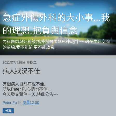
急症外傷外科的大小事...我
的理想,抱負與信念
內科醫師與死神談判,外科醫師與死神戰鬥 ~~ 站在生死交關
的前線,我不能輸,更不能放棄!!
2011年7月26日 星期二
病人狀況不佳
有個病人目前病況不佳,
所以Peter Fu心情也不佳...
今天發文暫停一天,特此公告~~
Peter Fu
於
凌晨12:00
分享