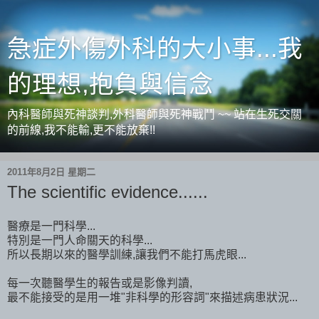
急症外傷外科的大小事...我
的理想,抱負與信念
內科醫師與死神談判,外科醫師與死神戰鬥 ~~ 站在生死交關
的前線,我不能輸,更不能放棄!!
2011年8月2日 星期二
The scientific evidence......
醫療是一門科學...
特別是一門人命關天的科學...
所以長期以來的醫學訓練,讓我們不能打馬虎眼...
每一次聽醫學生的報告或是影像判讀,
最不能接受的是用一堆"非科學的形容詞"來描述病患狀況...