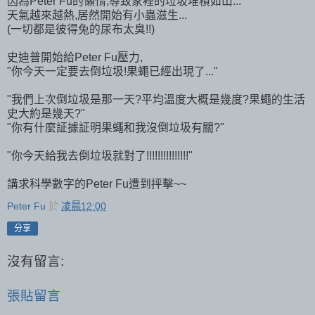
因為Peter Fu的懶惰,導致家裡的垃圾堆積如山...
天氣越來越熱,居然開始有小蟲滋生...
(一切都是彼得兔的尿布太臭!!)
史迪普開始給Peter Fu壓力,
"你今天一定要去倒垃圾!果蠅已經出現了..."
"我們上次倒垃圾是那一天?平均溫度大概是幾度?果蠅的生活
史大約是幾天?"
"你有什麼証據証明果蠅和我沒倒垃圾有關?"
"你今天給我去倒垃圾就對了!!!!!!!!!!!!!!!"
講求科學數字的Peter Fu遭到抨擊~~
Peter Fu
於
凌晨12:00
分享
沒有留言:
張貼留言